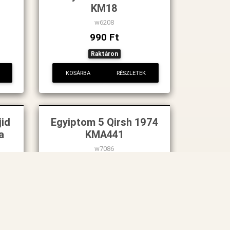
KM18
w6208
990 Ft
Raktáron
KOSÁRBA
RÉSZLETEK
jid
Egyiptom 5 Qirsh 1974
a
KMA441
w7086
790 Ft
Raktáron
KOSÁRBA
RÉSZLETEK