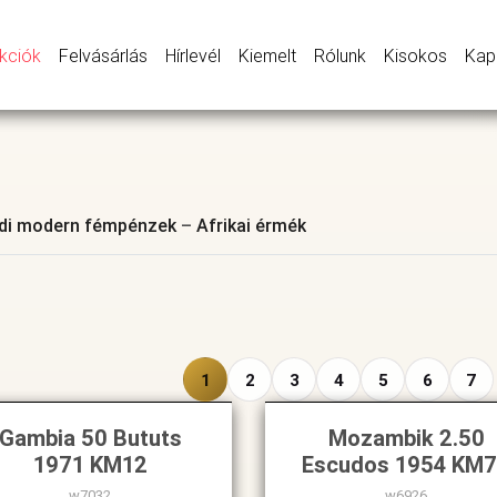
kciók
Felvásárlás
Hírlevél
Kiemelt
Rólunk
Kisokos
Kap
ldi modern fémpénzek
–
Afrikai érmék
1
2
3
4
5
6
7
Gambia 50 Bututs
Mozambik 2.50
1971 KM12
Escudos 1954 KM
w7032
w6926