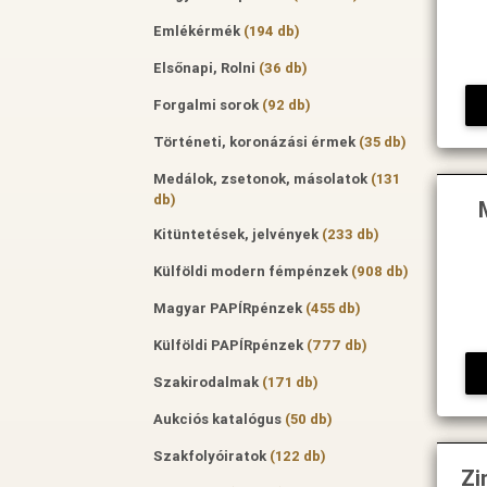
Emlékérmék
(194 db)
Elsőnapi, Rolni
(36 db)
Forgalmi sorok
(92 db)
Történeti, koronázási érmek
(35 db)
Medálok, zsetonok, másolatok
(131
db)
Kitüntetések, jelvények
(233 db)
Külföldi modern fémpénzek
(908 db)
Magyar PAPÍRpénzek
(455 db)
Külföldi PAPÍRpénzek
(777 db)
Szakirodalmak
(171 db)
Aukciós katalógus
(50 db)
Szakfolyóiratok
(122 db)
Zi