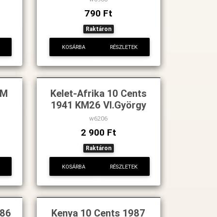
790 Ft
Raktáron
KOSÁRBA
RÉSZLETEK
KM
Kelet-Afrika 10 Cents
1941 KM26 VI.György
w6206
2 900 Ft
Raktáron
KOSÁRBA
RÉSZLETEK
986
Kenya 10 Cents 1987