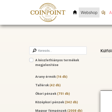
Webshop
Új
A
Külfö
A készlethiányos termékek
megjelenítése
Arany érmék
(16 db)
Tallérok
(42 db)
Ókori pénzek
(751 db)
Középkori pénzek
(342 db)
Magyar fémpénzek
(2008 db)