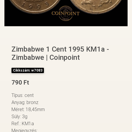
Zimbabwe 1 Cent 1995 KM1a -
Zimbabwe | Coinpoint
Cikkszám: w7083
790 Ft
Típus: cent
Anyag: bronz
Méret: 18,45mm
Súly: 3g
Ref.: KM1a
Megjegyzés: