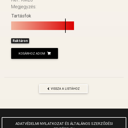
Megjegyzés:
Tartásfok
Raktáron
KOSÁRHOZ ADOM
VISSZA A LISTÁHOZ
ADATVÉDELMI NYILATKOZAT ÉS ÁLTALÁNOS SZERZŐDÉSI