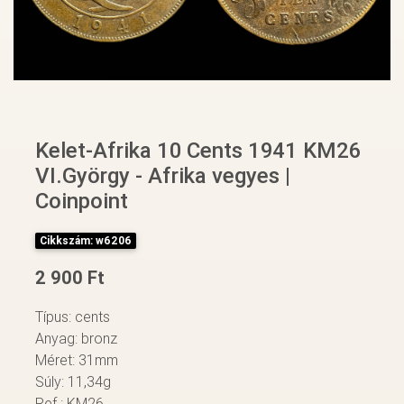
Kelet-Afrika 10 Cents 1941 KM26
VI.György - Afrika vegyes |
Coinpoint
Cikkszám: w6206
2 900 Ft
Típus: cents
Anyag: bronz
Méret: 31mm
Súly: 11,34g
Ref.: KM26