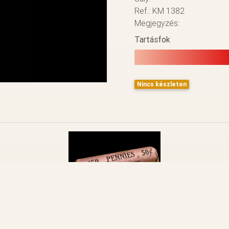
Ref.: KM 1382
Megjegyzés:
Tartásfok
Nincs készleten
VISSZA A LISTÁHOZ