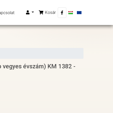
Kosár
apcsolat
b vegyes évszám) KM 1382 -