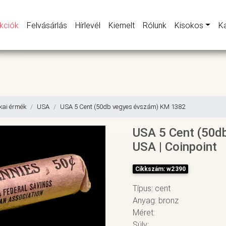
kciók
Felvásárlás
Hírlevél
Kiemelt
Rólunk
Kisokos
K
kai érmék
USA
USA 5 Cent (50db vegyes évszám) KM 1382
USA 5 Cent (50d
USA | Coinpoint
Cikkszám: w2390
Típus: cent
Anyag: bronz
Méret:
Súly: