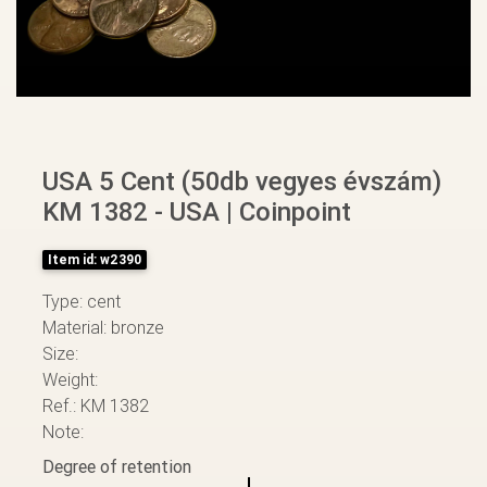
USA 5 Cent (50db vegyes évszám)
KM 1382 - USA | Coinpoint
Item id: w2390
Type: cent
Material: bronze
Size:
Weight:
Ref.: KM 1382
Note:
Degree of retention