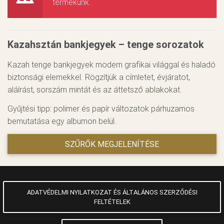
termékünk.
Kazahsztán bankjegyek – tenge sorozatok
Kazah tenge bankjegyek modern grafikai világgal és haladó
biztonsági elemekkel. Rögzítjük a címletet, évjáratot,
aláírást, sorszám mintát és az áttetsző ablakokat.
Gyűjtési tipp: polimer és papír változatok párhuzamos
bemutatása egy albumon belül.
SZŰRŐK MEGJELENÍTÉSE
ADATVÉDELMI NYILATKOZAT ÉS ÁLTALÁNOS SZERZŐDÉSI
FELTÉTELEK