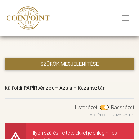
SZŰRŐK MEGJELENÍTÉSE
Külföldi PAPÍRpénzek
–
Ázsia
–
Kazahsztán
Listanézet
Rácsnézet
Utolsó frissítés: 2026. 08. 02.
Ilyen szűrési feltételekkel jelenleg nincs