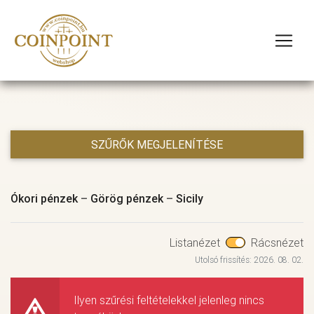
SZŰRŐK MEGJELENÍTÉSE
Ókori pénzek
–
Görög pénzek
–
Sicily
Listanézet
Rácsnézet
Utolsó frissítés: 2026. 08. 02.
Ilyen szűrési feltételekkel jelenleg nincs