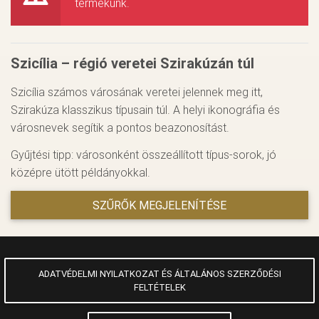
termékünk.
Szicília – régió veretei Szirakúzán túl
Szicília számos városának veretei jelennek meg itt,
Szirakúza klasszikus típusain túl. A helyi ikonográfia és
városnevek segítik a pontos beazonosítást.
Gyűjtési tipp: városonként összeállított típus-sorok, jó
középre ütött példányokkal.
SZŰRŐK MEGJELENÍTÉSE
ADATVÉDELMI NYILATKOZAT ÉS ÁLTALÁNOS SZERZŐDÉSI
FELTÉTELEK