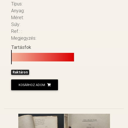
Típus:
Anyag:
Méret:
Súly:
Ref.: :
Megjegyzés:
Tartásfok
Raktáron
KOSÁRHOZ ADOM