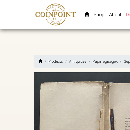
Shop
About
D
Products
Antiquities
Papírrégiségek
Gép