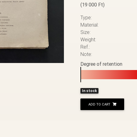
(19 000 Ft)
Type:
Material:
Size:
Weight:
Ref.:
Note:
Degree of retention
In stock
ADD TO CART