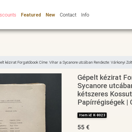
iscounts
Featured
New
Contact
Info
elt kézirat Forgatóbook Címe: Vihar a Sycanore utcában Rendezte: Várkonyi Zol
Gépelt kézirat F
Sycanore utcában
kétszeres Kossut
Papírrégiségek | 
Item id: K-8023
55 €