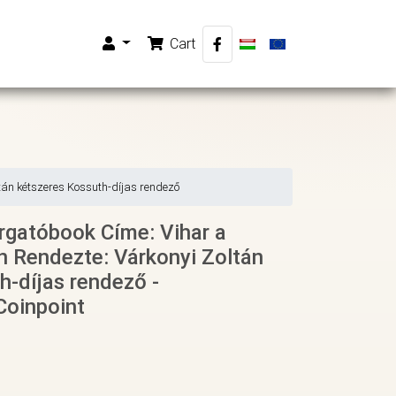
Cart
tán kétszeres Kossuth-díjas rendező
orgatóbook Címe: Vihar a
 Rendezte: Várkonyi Zoltán
h-díjas rendező -
Coinpoint