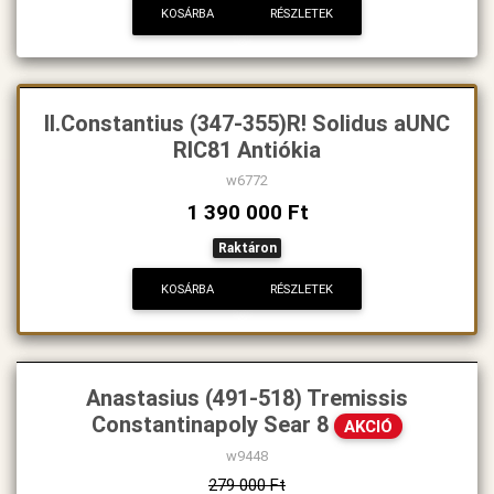
KOSÁRBA
RÉSZLETEK
II.Constantius (347-355)R! Solidus aUNC
RIC81 Antiókia
w6772
1 390 000 Ft
Raktáron
KOSÁRBA
RÉSZLETEK
Anastasius (491-518) Tremissis
Constantinapoly Sear 8
AKCIÓ
w9448
279 000 Ft