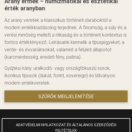
Arany érmék – numizmatikai és esztétikai
érték aranyban
Az arany veretek a klasszikus történeti daraboktól a
modern emlékkiadásokig terjednek. A finomság, a súly és a
verési minőség mellett a ritkaság és a történeti kontextus is
fontos értéktényező. Leírásaink kiemelik a típusjegyeket, a
verde- és évvariánsokat, valamint a felületi állapotot
(karcmentesség, eredeti fény, patina).
Gyűjtési irány: uralkodó- vagy országfókuszú sorok,
ikonikus típusok (dukát, forint, sovereign) és látványos
modern emlékveretek.
SZŰRŐK MEGJELENÍTÉSE
ADATVÉDELMI NYILATKOZAT ÉS ÁLTALÁNOS SZERZŐDÉSI
FELTÉTELEK