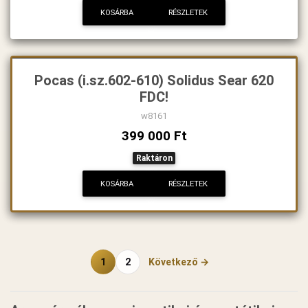
KOSÁRBA
RÉSZLETEK
Pocas (i.sz.602-610) Solidus Sear 620
FDC!
w8161
399 000 Ft
Raktáron
KOSÁRBA
RÉSZLETEK
1
2
Következő →