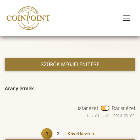
SZŰRŐK MEGJELENÍTÉSE
Arany érmék
Listanézet
Rácsnézet
Utolsó frissítés: 2026. 08. 02.
1
2
Következő →