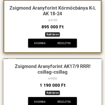
Zsigmond Aranyforint Körmöcbánya K-L
AK 18-24
w4159
895 000 Ft
Raktáron
KOSÁRBA
RÉSZLETEK
Új
Zsigmond Aranyforint AK17/9 RRR!
csillag-csillag
w9453
1 190 000 Ft
Raktáron
KOSÁRBA
RÉSZLETEK