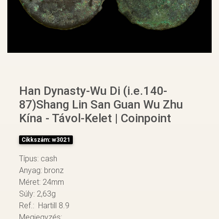
Han Dynasty-Wu Di (i.e.140-
87)Shang Lin San Guan Wu Zhu
Kína - Távol-Kelet | Coinpoint
Cikkszám: w3021
Típus: cash
Anyag: bronz
Méret: 24mm
Súly: 2,63g
Ref.: Hartill 8.9
Megjegyzés: