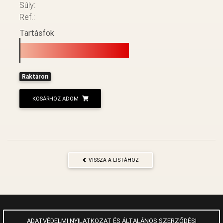
Súly:
Ref.:
Tartásfok
Raktáron
KOSÁRHOZ ADOM
VISSZA A LISTÁHOZ
ADATVÉDELMI NYILATKOZAT ÉS ÁLTALÁNOS SZERZŐDÉSI