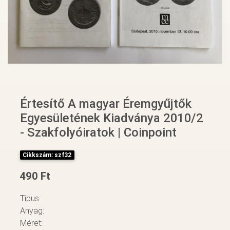
Értesítő A magyar Éremgyűjtők
Egyesületének Kiadványa 2010/2
- Szakfolyóiratok | Coinpoint
Cikkszám: szf32
490 Ft
Típus:
Anyag:
Méret: