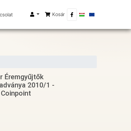
Kosár
csolat
r Éremgyűjtők
iadványa 2010/1 -
 Coinpoint