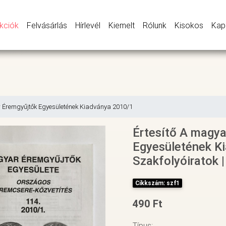
kciók
Felvásárlás
Hírlevél
Kiemelt
Rólunk
Kisokos
Kap
r Éremgyűjtők Egyesületének Kiadványa 2010/1
Értesítő A magya
Egyesületének K
Szakfolyóiratok |
Cikkszám: szf1
490 Ft
Típus: