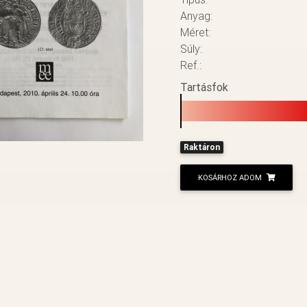
Anyag:
Méret:
Súly:
Ref.:
Tartásfok
Raktáron
KOSÁRHOZ ADOM
VISSZA A LISTÁHOZ