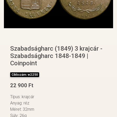
Szabadságharc (1849) 3 krajcár -
Szabadságharc 1848-1849 |
Coinpoint
Cikkszám: w2250
22 900 Ft
Típus: krajcár
Anyag: réz
Méret: 32mm
Súly: 26g