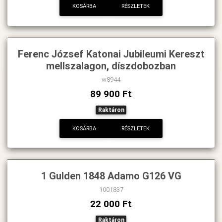
KOSÁRBA
RÉSZLETEK
Ferenc József Katonai Jubileumi Kereszt
mellszalagon, díszdobozban
w8944
89 900 Ft
Raktáron
KOSÁRBA
RÉSZLETEK
1 Gulden 1848 Adamo G126 VG
1001837
22 000 Ft
Raktáron