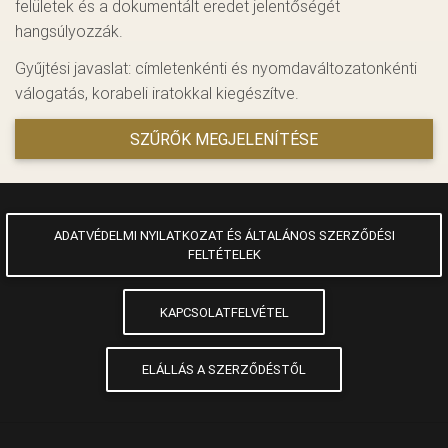
felületek és a dokumentált eredet jelentőségét
hangsúlyozzák.
Gyűjtési javaslat: címletenkénti és nyomdaváltozatonkénti
válogatás, korabeli iratokkal kiegészítve.
SZŰRŐK MEGJELENÍTÉSE
ADATVÉDELMI NYILATKOZAT ÉS ÁLTALÁNOS SZERZŐDÉSI
FELTÉTELEK
KAPCSOLATFELVÉTEL
ELÁLLÁS A SZERZŐDÉSTŐL