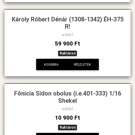
Károly Róbert Dénár (1308-1342) ÉH-375
R!
w9367
59 900 Ft
Raktáron
KOSÁRBA
RÉSZLETEK
Főnicia Sidon obolus (i.e.401-333) 1/16
Shekel
w8587
10 900 Ft
Raktáron