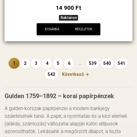
14 900 Ft
Raktáron
KOSÁRBA
RÉSZLETEK
1
2
3
4
5
6
...
539
540
541
542
Következő →
Gulden 1759–1892 – korai papírpénzek
A gulden-korszak papírpénzei a modern bankjegy
születésének tanúi. A papír, a nyomtatás és a kézi elemek
(aláírás, számozás) változatai alapján külön altípusok
azonosíthatók. Leírásaink a megőrzött állapot, a tiszta