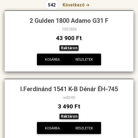
542
Következő →
2 Gulden 1800 Adamo G31 F
1001836
43 900 Ft
Raktáron
KOSÁRBA
RÉSZLETEK
I.Ferdinánd 1541 K-B Dénár ÉH-745
w8245
3 490 Ft
Raktáron
KOSÁRBA
RÉSZLETEK