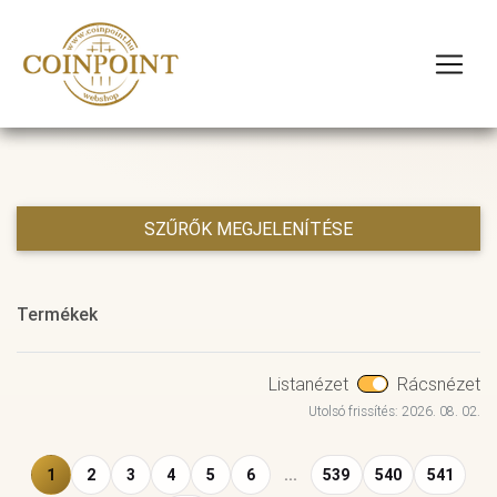
SZŰRŐK MEGJELENÍTÉSE
Termékek
Listanézet
Rácsnézet
Utolsó frissítés: 2026. 08. 02.
1
2
3
4
5
6
...
539
540
541