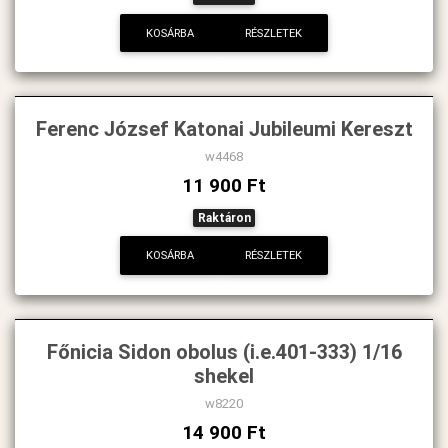
KOSÁRBA
RÉSZLETEK
Ferenc József Katonai Jubileumi Kereszt
w4468
11 900 Ft
Raktáron
KOSÁRBA
RÉSZLETEK
Főnicia Sidon obolus (i.e.401-333) 1/16
shekel
w8220
14 900 Ft