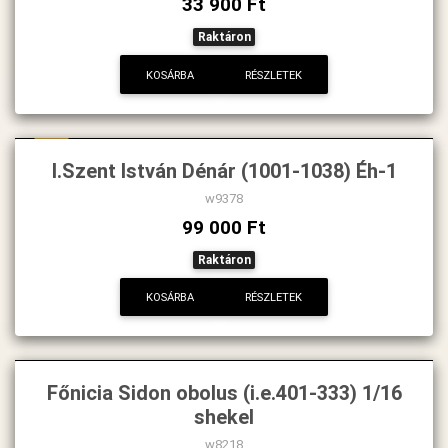
33 900 Ft
Raktáron
KOSÁRBA
RÉSZLETEK
Új
I.Szent István Dénár (1001-1038) Éh-1
w9378
99 000 Ft
Raktáron
KOSÁRBA
RÉSZLETEK
Főnicia Sidon obolus (i.e.401-333) 1/16
shekel
w8218