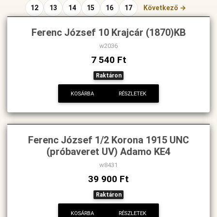
12
13
14
15
16
17
Következő →
Ferenc József 10 Krajcár (1870)KB
w2036
7 540 Ft
Raktáron
KOSÁRBA
RÉSZLETEK
Ferenc József 1/2 Korona 1915 UNC
(próbaveret UV) Adamo KE4
w8431
39 900 Ft
Raktáron
KOSÁRBA
RÉSZLETEK