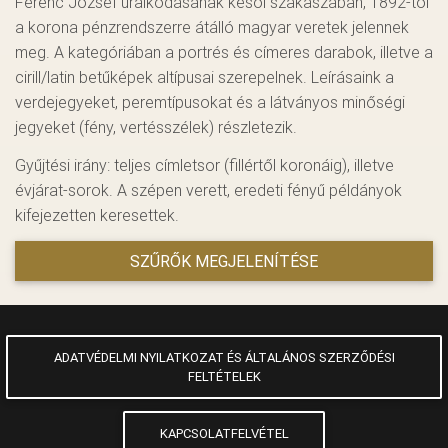
Ferenc József uralkodásának késői szakaszában, 1892-től
a korona pénzrendszerre átálló magyar veretek jelennek
meg. A kategóriában a portrés és címeres darabok, illetve a
cirill/latin betűképek altípusai szerepelnek. Leírásaink a
verdejegyeket, peremtípusokat és a látványos minőségi
jegyeket (fény, vertésszélek) részletezik.
Gyűjtési irány: teljes címletsor (fillértől koronáig), illetve
évjárat-sorok. A szépen verett, eredeti fényű példányok
kifejezetten keresettek.
SZŰRŐK MEGJELENÍTÉSE
ADATVÉDELMI NYILATKOZAT ÉS ÁLTALÁNOS SZERZŐDÉSI
FELTÉTELEK
KAPCSOLATFELVÉTEL