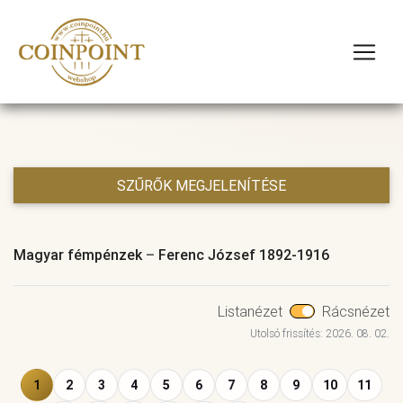
SZŰRŐK MEGJELENÍTÉSE
Magyar fémpénzek
–
Ferenc József 1892-1916
Listanézet
Rácsnézet
Utolsó frissítés: 2026. 08. 02.
1
2
3
4
5
6
7
8
9
10
11