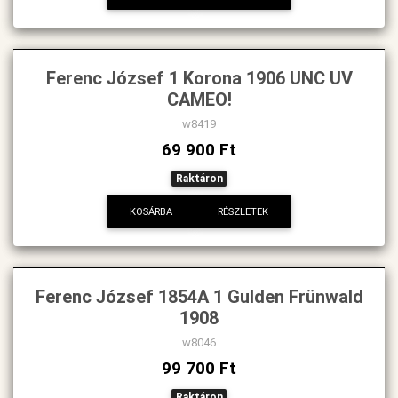
Ferenc József 1 Korona 1906 UNC UV
CAMEO!
w8419
69 900 Ft
Raktáron
KOSÁRBA
RÉSZLETEK
Ferenc József 1854A 1 Gulden Frünwald
1908
w8046
99 700 Ft
Raktáron