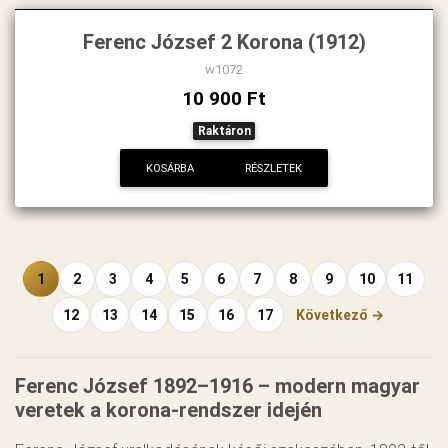
Ferenc József 2 Korona (1912)
w1072
10 900 Ft
Raktáron
KOSÁRBA
RÉSZLETEK
1
2
3
4
5
6
7
8
9
10
11
12
13
14
15
16
17
Következő →
Ferenc József 1892–1916 – modern magyar
veretek a korona-rendszer idején