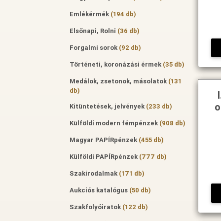
Emlékérmék
(194 db)
Elsőnapi, Rolni
(36 db)
Forgalmi sorok
(92 db)
Történeti, koronázási érmek
(35 db)
Medálok, zsetonok, másolatok
(131
db)
o
Kitüntetések, jelvények
(233 db)
Külföldi modern fémpénzek
(908 db)
Magyar PAPÍRpénzek
(455 db)
Külföldi PAPÍRpénzek
(777 db)
Szakirodalmak
(171 db)
Aukciós katalógus
(50 db)
Szakfolyóiratok
(122 db)