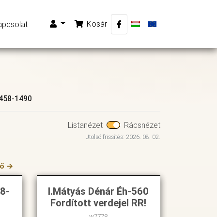
Kosár
apcsolat
1458-1490
Listanézet
Rácsnézet
Utolsó frissítés: 2026. 08. 02.
ző →
58-
I.Mátyás Dénár Éh-560
Fordított verdejel RR!
w7778