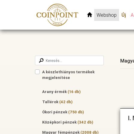
Webshop
Új
A
Magya
A készlethiányos termékek
megjelenítése
Arany érmék
(16 db)
Tallérok
(42 db)
Ókori pénzek
(750 db)
I.
Középkori pénzek
(342 db)
Magyar fémpénzek
(2008 db)