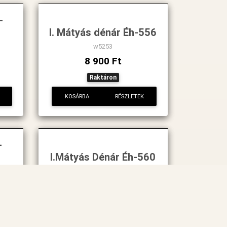
-
I. Mátyás dénár Éh-556
w5253
8 900 Ft
Raktáron
KOSÁRBA
RÉSZLETEK
-
I.Mátyás Dénár Éh-560
w7776
52 900 Ft
Raktáron
KOSÁRBA
RÉSZLETEK