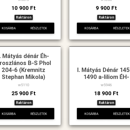
10 900 Ft
9 900 Ft
Raktáron
Raktáron
KOSÁRBA
RÉSZLETEK
KOSÁRBA
RÉSZLETEK
I. Mátyás dénár Éh-
roszlános B-S Phol
204-6 (Kremnitz
I. Mátyás Dénár 145
Stephan Mikola)
1490 a-liliom ÉH-
w5110
w5946
25 900 Ft
18 900 Ft
Raktáron
Raktáron
KOSÁRBA
RÉSZLETEK
KOSÁRBA
RÉSZLETEK