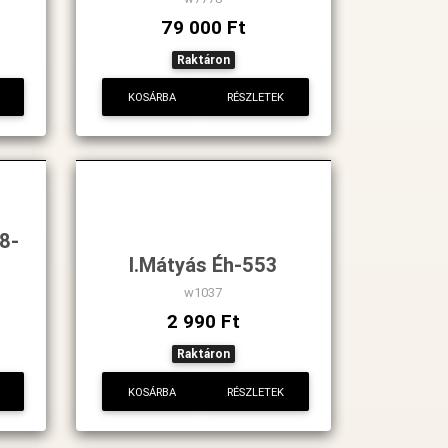
79 000 Ft
Raktáron
KOSÁRBA
RÉSZLETEK
8-
I.Mátyás Éh-553
w1037
2 990 Ft
Raktáron
KOSÁRBA
RÉSZLETEK