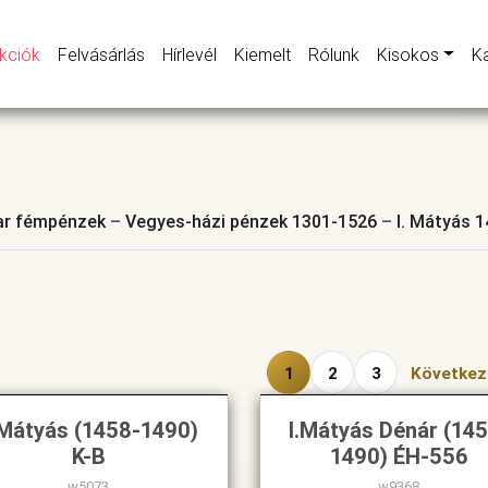
kciók
Felvásárlás
Hírlevél
Kiemelt
Rólunk
Kisokos
K
r fémpénzek
–
Vegyes-házi pénzek 1301-1526
–
I. Mátyás 
1
2
3
Követke
 Mátyás (1458-1490)
I.Mátyás Dénár (14
K-B
1490) ÉH-556
w5073
w9368