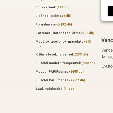
Emlékérmék
(194 db)
Elsőnapi, Rolni
(36 db)
Forgalmi sorok
(92 db)
Történeti, koronázási érmek
(35 db)
Venc
Medálok, zsetonok, másolatok
(131
db)
Vencel
Kitüntetések, jelvények
(233 db)
ikonog
Külföldi modern fémpénzek
(908 db)
Gyűjtő
Magyar PAPÍRpénzek
(455 db)
Külföldi PAPÍRpénzek
(777 db)
Szakirodalmak
(171 db)
Aukciós katalógus
(50 db)
Szakfolyóiratok
(122 db)