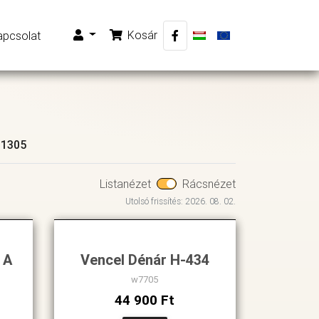
Kosár
apcsolat
-1305
Listanézet
Rácsnézet
Utolsó frissítés: 2026. 08. 02.
 A
Vencel Dénár H-434
w7705
44 900 Ft