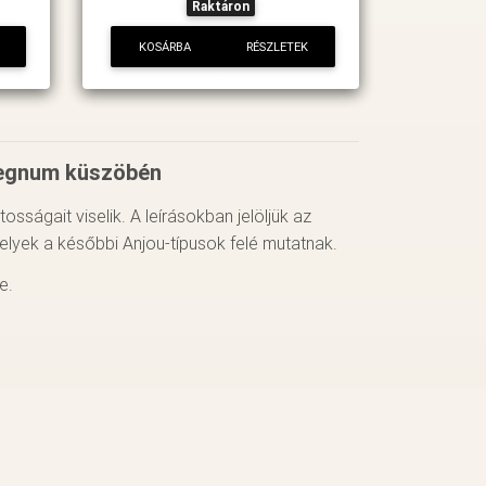
Raktáron
KOSÁRBA
RÉSZLETEK
regnum küszöbén
sságait viselik. A leírásokban jelöljük az
melyek a későbbi Anjou-típusok felé mutatnak.
e.