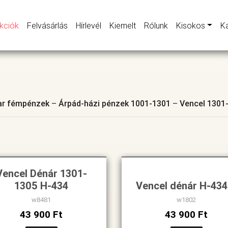
kciók
Felvásárlás
Hírlevél
Kiemelt
Rólunk
Kisokos
K
r fémpénzek
–
Árpád-házi pénzek 1001-1301
–
Vencel 1301
Vencel Dénár 1301-
1305 H-434
Vencel dénár H-434
w8481
w1802
43 900 Ft
43 900 Ft