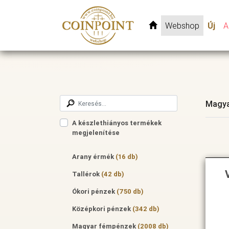
Webshop
Új
A
Magya
A készlethiányos termékek
megjelenítése
Arany érmék
(16 db)
Tallérok
(42 db)
Ókori pénzek
(750 db)
Középkori pénzek
(342 db)
Magyar fémpénzek
(2008 db)