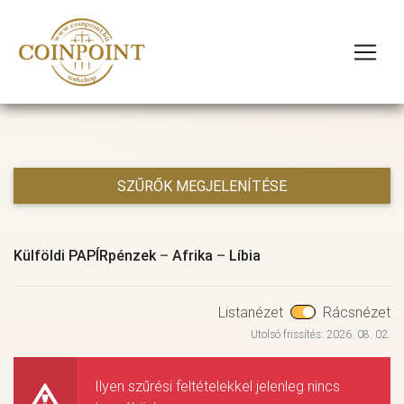
SZŰRŐK MEGJELENÍTÉSE
Külföldi PAPÍRpénzek
–
Afrika
–
Líbia
Listanézet
Rácsnézet
Utolsó frissítés: 2026. 08. 02.
Ilyen szűrési feltételekkel jelenleg nincs