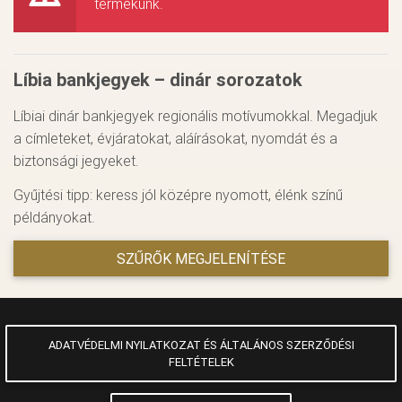
termékünk.
Líbia bankjegyek – dinár sorozatok
Líbiai dinár bankjegyek regionális motívumokkal. Megadjuk
a címleteket, évjáratokat, aláírásokat, nyomdát és a
biztonsági jegyeket.
Gyűjtési tipp: keress jól középre nyomott, élénk színű
példányokat.
SZŰRŐK MEGJELENÍTÉSE
ADATVÉDELMI NYILATKOZAT ÉS ÁLTALÁNOS SZERZŐDÉSI
FELTÉTELEK