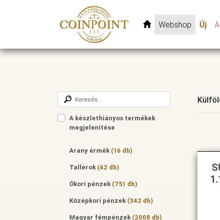
Webshop
Új
A
Külfö
A készlethiányos termékek
megjelenítése
Arany érmék
(16 db)
S
Tallérok
(42 db)
1.
Ókori pénzek
(751 db)
Középkori pénzek
(342 db)
Magyar fémpénzek
(2008 db)