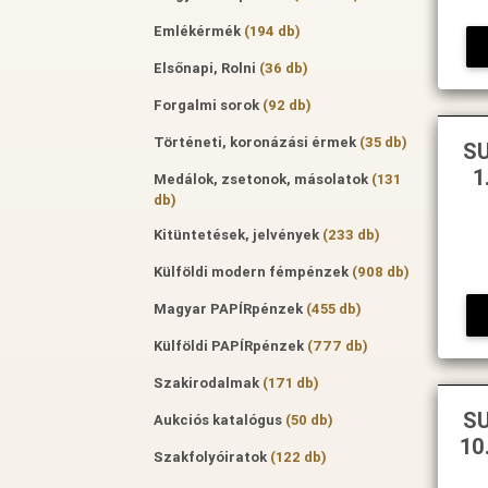
Emlékérmék
(194 db)
Elsőnapi, Rolni
(36 db)
Forgalmi sorok
(92 db)
Történeti, koronázási érmek
(35 db)
SU
1
Medálok, zsetonok, másolatok
(131
db)
Kitüntetések, jelvények
(233 db)
Külföldi modern fémpénzek
(908 db)
Magyar PAPÍRpénzek
(455 db)
Külföldi PAPÍRpénzek
(777 db)
Szakirodalmak
(171 db)
SU
Aukciós katalógus
(50 db)
10
Szakfolyóiratok
(122 db)