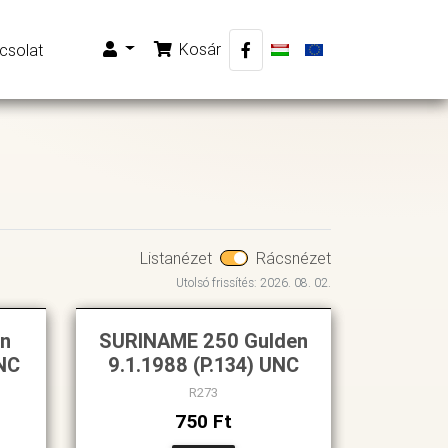
Kosár
csolat
Listanézet
Rácsnézet
Utolsó frissítés: 2026. 08. 02.
en
SURINAME 250 Gulden
UNC
9.1.1988 (P.134) UNC
R273
750 Ft