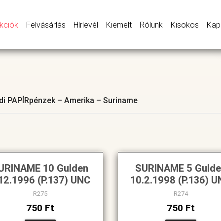
kciók
Felvásárlás
Hírlevél
Kiemelt
Rólunk
Kisokos
Kap
ldi PAPÍRpénzek
–
Amerika
–
Suriname
URINAME 10 Gulden
SURINAME 5 Guld
12.1996 (P.137) UNC
10.2.1998 (P.136) 
R275
R274
750 Ft
750 Ft