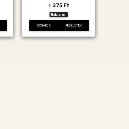
1 375 Ft
Raktáron
KOSÁRBA
RÉSZLETEK