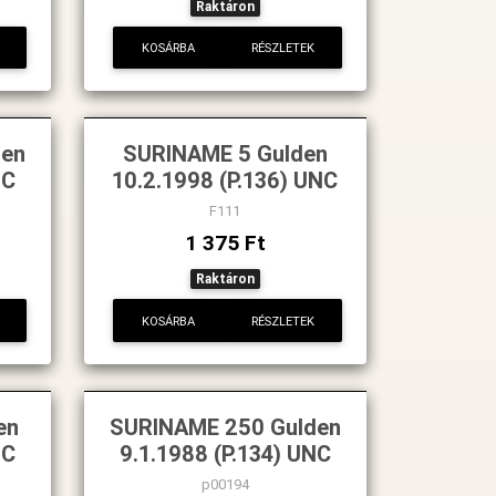
Raktáron
KOSÁRBA
RÉSZLETEK
den
SURINAME 5 Gulden
NC
10.2.1998 (P.136) UNC
F111
1 375 Ft
Raktáron
KOSÁRBA
RÉSZLETEK
en
SURINAME 250 Gulden
NC
9.1.1988 (P.134) UNC
p00194