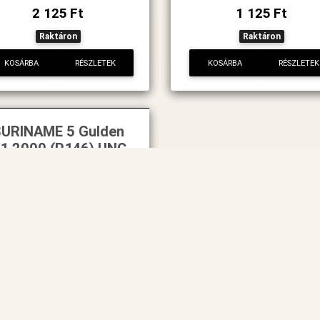
2 125 Ft
1 125 Ft
Raktáron
Raktáron
KOSÁRBA
RÉSZLETEK
KOSÁRBA
RÉSZLETEK
URINAME 5 Gulden
.1.2000 (P.146) UNC
p00195
1 500 Ft
Raktáron
KOSÁRBA
RÉSZLETEK