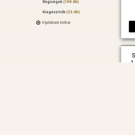
Régiségek
(108 db)
Kiegészítők
(23 db)
Kijelölések törlése
S
1