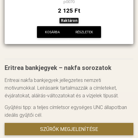
p0070
2 125 Ft
Raktáron
KOSÁRBA
RÉSZLETEK
Eritrea bankjegyek – nakfa sorozatok
Eritreai nakfa bankjegyek jellegzetes nemzeti
motívumokkal. Leírásaink tartalmazzák a címleteket,
évjáratokat, aláírás-változatokat és a vízjelek típusát.
Gyűjtési tipp: a teljes címletsor egységes UNC állapotban
ideális gyűjtői cél.
SZŰRŐK MEGJELENÍTÉSE