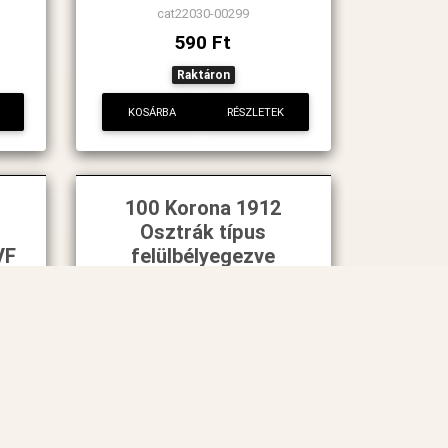
cat22030-00299
590 Ft
Raktáron
KOSÁRBA
RÉSZLETEK
100 Korona 1912
Osztrák típus
VF
felülbélyegezve
cat1816-0069
6 500 Ft
Raktáron
KOSÁRBA
RÉSZLETEK