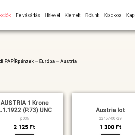
kciók
Felvásárlás
Hírlevél
Kiemelt
Rólunk
Kisokos
Kap
ldi PAPÍRpénzek
–
Európa
–
Austria
AUSTRIA 1 Krone
2.1.1922 (P.73) UNC
Austria lot
p006
22457-00729
2 125 Ft
1 300 Ft