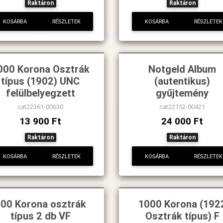
Raktáron
Raktáron
KOSÁRBA
RÉSZLETEK
KOSÁRBA
RÉSZLETEK
000 Korona Osztrák
Notgeld Album
típus (1902) UNC
(autentikus)
felülbelyegzett
gyűjtemény
cat22361-00630
cat22152-00421
13 900 Ft
24 000 Ft
Raktáron
Raktáron
KOSÁRBA
RÉSZLETEK
KOSÁRBA
RÉSZLETEK
100 Korona osztrák
1000 Korona (192
típus 2 db VF
Osztrák típus) F