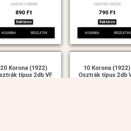
cat22411-00680
cat22031-00300
890 Ft
790 Ft
Raktáron
Raktáron
KOSÁRBA
RÉSZLETEK
KOSÁRBA
RÉSZLETEK
20 Korona (1922)
10 Korona (1922)
sztrák típus 2db VF
Osztrák típus 2db 
cat22028-00297
cat22029-00298
1 090 Ft
1 090 Ft
Raktáron
Raktáron
KOSÁRBA
RÉSZLETEK
KOSÁRBA
RÉSZLETEK