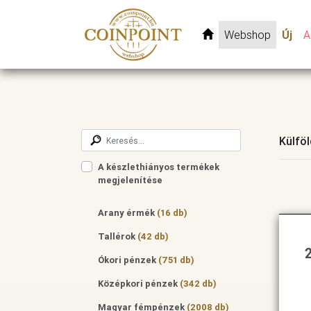
Webshop
Új
A
Külfö
A készlethiányos termékek
megjelenítése
Arany érmék
(16 db)
Tallérok
(42 db)
Ókori pénzek
(751 db)
Középkori pénzek
(342 db)
Magyar fémpénzek
(2008 db)