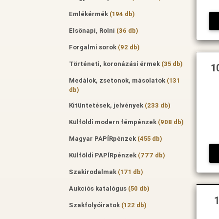
Emlékérmék
(194 db)
Elsőnapi, Rolni
(36 db)
Forgalmi sorok
(92 db)
Történeti, koronázási érmek
(35 db)
1
Medálok, zsetonok, másolatok
(131
db)
Kitüntetések, jelvények
(233 db)
Külföldi modern fémpénzek
(908 db)
Magyar PAPÍRpénzek
(455 db)
Külföldi PAPÍRpénzek
(777 db)
Szakirodalmak
(171 db)
Aukciós katalógus
(50 db)
Szakfolyóiratok
(122 db)