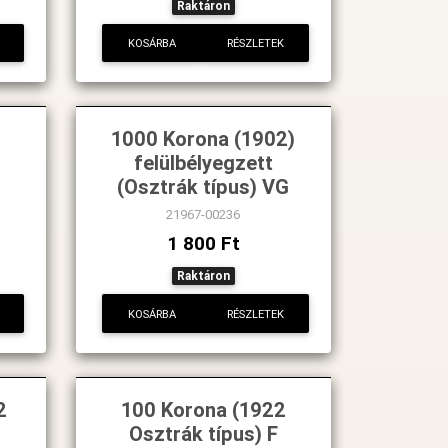
Raktáron
KOSÁRBA
RÉSZLETEK
1000 Korona (1902)
felülbélyegzett
(Osztrák típus) VG
21967-00236
1 800 Ft
Raktáron
KOSÁRBA
RÉSZLETEK
2
100 Korona (1922
Osztrák típus) F