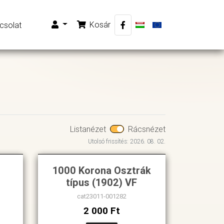
Kosár
csolat
Listanézet
Rácsnézet
Utolsó frissítés: 2026. 08. 02.
1000 Korona Osztrák
típus (1902) VF
cat23011-001282
2 000 Ft