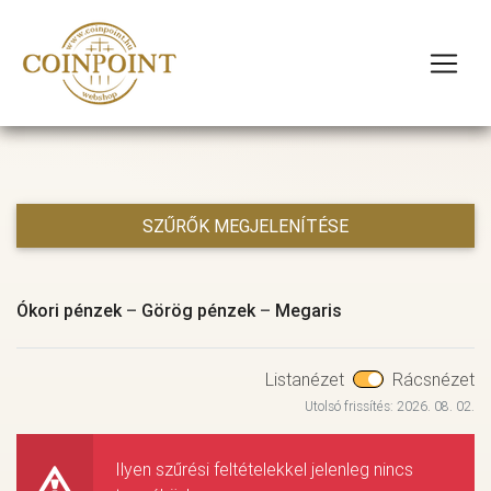
SZŰRŐK MEGJELENÍTÉSE
Ókori pénzek
–
Görög pénzek
–
Megaris
Listanézet
Rácsnézet
Utolsó frissítés: 2026. 08. 02.
Ilyen szűrési feltételekkel jelenleg nincs