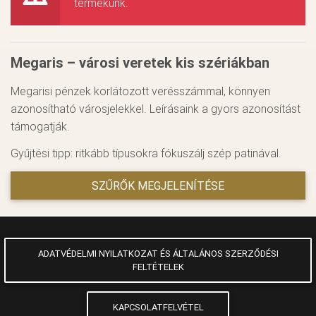
termékünk.
Megaris – városi veretek kis szériákban
Megarisi pénzek korlátozott verésszámmal, könnyen
azonosítható városjelekkel. Leírásaink a gyors azonosítást
támogatják.
Gyűjtési tipp: ritkább típusokra fókuszálj szép patinával.
SZŰRŐK MEGJELENÍTÉSE
ADATVÉDELMI NYILATKOZAT ÉS ÁLTALÁNOS SZERZŐDÉSI
FELTÉTELEK
KAPCSOLATFELVÉTEL