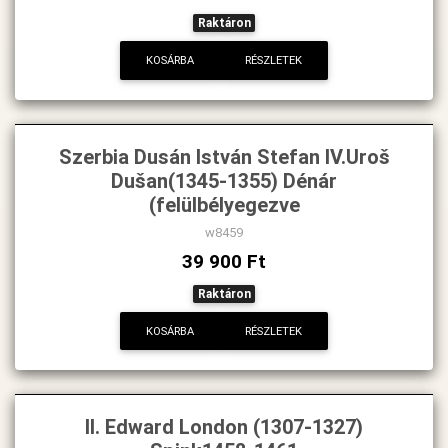
Raktáron
KOSÁRBA
RÉSZLETEK
Szerbia Dusán István Stefan IV.Uroš
Dušan(1345-1355) Dénár
(felülbélyegezve
w8459
39 900 Ft
Raktáron
KOSÁRBA
RÉSZLETEK
II. Edward London (1307-1327)