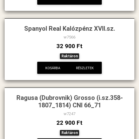
Spanyol Real Kalózpénz XVII.sz.
w7566
32 900 Ft
Raktáron
KOSÁRBA
RÉSZLETEK
Ragusa (Dubrovnik) Grosso (i.sz.358-
1807_1814) CNI 66_71
w7247
22 900 Ft
Raktáron