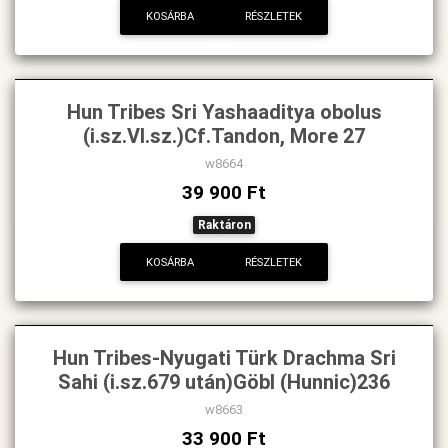
KOSÁRBA
RÉSZLETEK
Hun Tribes Sri Yashaaditya obolus
(i.sz.VI.sz.)Cf.Tandon, More 27
w8664
39 900 Ft
Raktáron
KOSÁRBA
RÉSZLETEK
Hun Tribes-Nyugati Türk Drachma Sri
Sahi (i.sz.679 után)Göbl (Hunnic)236
w8663
33 900 Ft