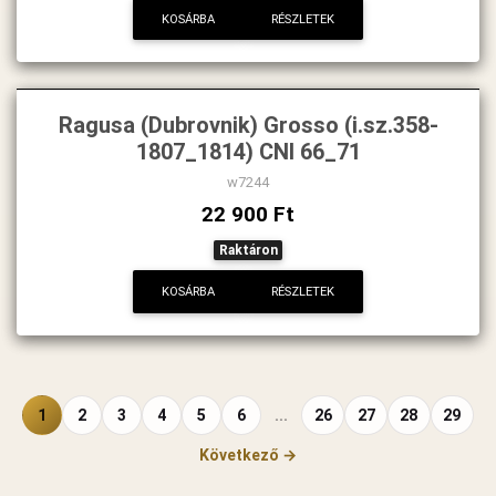
KOSÁRBA
RÉSZLETEK
Ragusa (Dubrovnik) Grosso (i.sz.358-
1807_1814) CNI 66_71
w7244
22 900 Ft
Raktáron
KOSÁRBA
RÉSZLETEK
1
2
3
4
5
6
...
26
27
28
29
Következő →