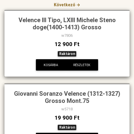
Következő →
Velence III Tipo, LXIII Michele Steno
doge(1400-1413) Grosso
w7806
12 900 Ft
Raktáron
KOSÁRBA
RÉSZLETEK
Giovanni Soranzo Velence (1312-1327)
Grosso Mont.75
w5718
19 900 Ft
Raktáron