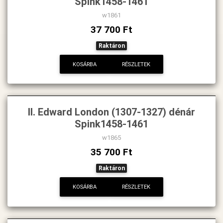
Spink1458-1461
w1861
37 700 Ft
Raktáron
KOSÁRBA
RÉSZLETEK
II. Edward London (1307-1327) dénár
Spink1458-1461
w1865
35 700 Ft
Raktáron
KOSÁRBA
RÉSZLETEK