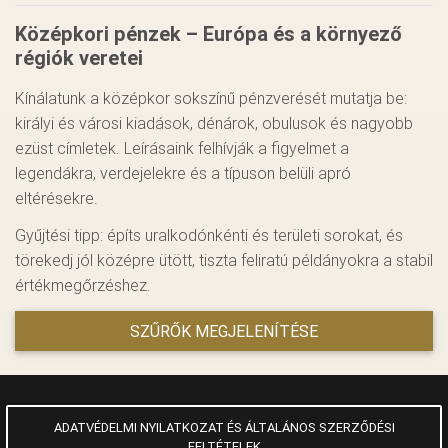
Középkori pénzek – Európa és a környező
régiók veretei
Kínálatunk a középkor sokszínű pénzverését mutatja be:
királyi és városi kiadások, dénárok, obulusok és nagyobb
ezüst címletek. Leírásaink felhívják a figyelmet a
legendákra, verdejelekre és a típuson belüli apró
eltérésekre.
Gyűjtési tipp: építs uralkodónkénti és területi sorokat, és
törekedj jól középre ütött, tiszta feliratú példányokra a stabil
értékmegőrzéshez.
SZŰRŐK MEGJELENÍTÉSE
ADATVÉDELMI NYILATKOZAT ÉS ÁLTALÁNOS SZERZŐDÉSI
FELTÉTELEK