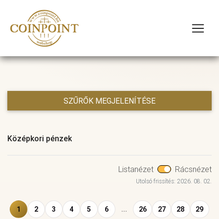
SZŰRŐK MEGJELENÍTÉSE
Középkori pénzek
Listanézet
Rácsnézet
Utolsó frissítés: 2026. 08. 02.
1
2
3
4
5
6
...
26
27
28
29