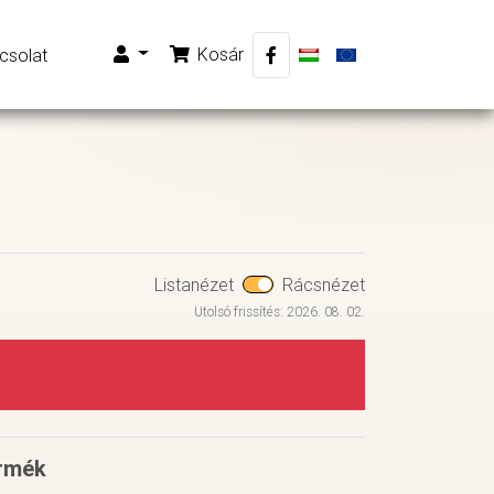
Kosár
csolat
Listanézet
Rácsnézet
Utolsó frissítés: 2026. 08. 02.
érmék