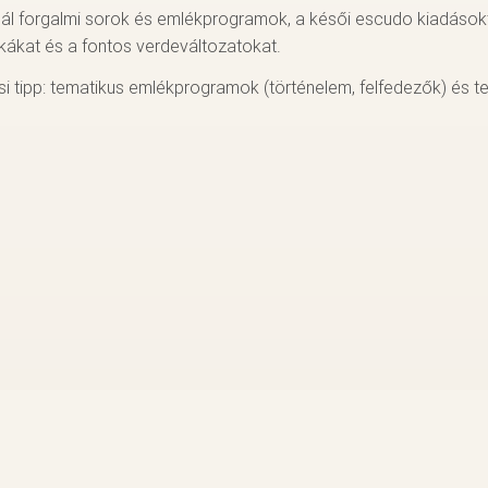
ál forgalmi sorok és emlékprogramok, a késői escudo kiadásokt
kákat és a fontos verdeváltozatokat.
si tipp: tematikus emlékprogramok (történelem, felfedezők) és t