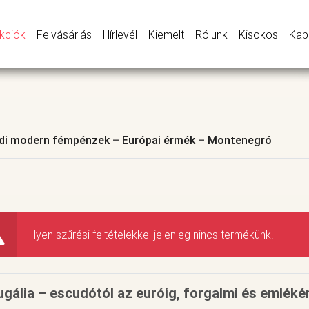
kciók
Felvásárlás
Hírlevél
Kiemelt
Rólunk
Kisokos
Kap
ldi modern fémpénzek
–
Európai érmék
–
Montenegró
Ilyen szűrési feltételekkel jelenleg nincs termékünk.
ugália – escudótól az euróig, forgalmi és emlék