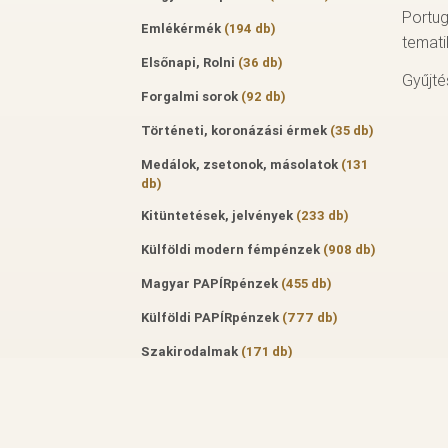
Portug
Emlékérmék
(194 db)
temati
Elsőnapi, Rolni
(36 db)
Gyűjté
Forgalmi sorok
(92 db)
Történeti, koronázási érmek
(35 db)
Medálok, zsetonok, másolatok
(131
db)
Kitüntetések, jelvények
(233 db)
Külföldi modern fémpénzek
(908 db)
Magyar PAPÍRpénzek
(455 db)
Külföldi PAPÍRpénzek
(777 db)
Szakirodalmak
(171 db)
Aukciós katalógus
(50 db)
Szakfolyóiratok
(122 db)