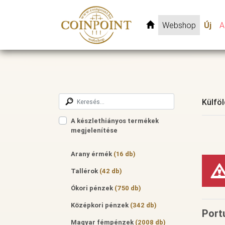
Webshop
Új
A
Külfö
A készlethiányos termékek
megjelenítése
Arany érmék
(16 db)
Tallérok
(42 db)
Ókori pénzek
(750 db)
Középkori pénzek
(342 db)
Port
Magyar fémpénzek
(2008 db)