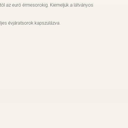
ól az euró érmesorokig. Kiemeljük a látványos
eljes évjáratsorok kapszulázva.