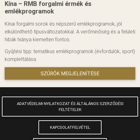
Kína – RMB forgalmi érmék és
emlékprogramok
Kínai forgalmi sorok és népszerű emlékprogramok, jól
elkülöníthető típusváltozatokkal. A verőminőség és a felületi
hibák hiánya kiemelten fontos.
Gyűjtési tipp: tematikus emlékprogramok (évfordulók, sport)
komplettálása.
SZŰRŐK MEGJELENÍTÉSE
ADATVÉDELMI NYILATKOZAT ÉS ÁLTALÁNOS SZERZŐDÉSI
FELTÉTELEK
KAPCSOLATFELVÉTEL