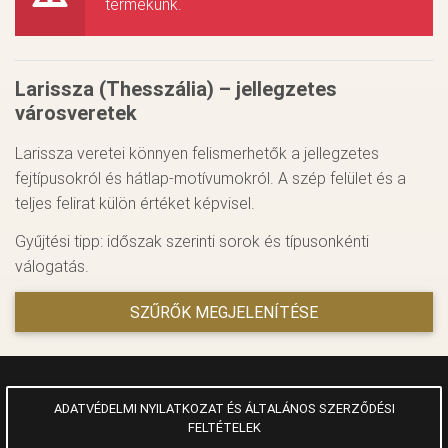
termékünk.
Larissza (Thesszália) – jellegzetes
városveretek
Larissza veretei könnyen felismerhetők a jellegzetes
fejtípusokról és hátlap-motívumokról. A szép felület és a
teljes felirat külön értéket képvisel.
Gyűjtési tipp: időszak szerinti sorok és típusonkénti
válogatás.
SZŰRŐK MEGJELENÍTÉSE
ADATVÉDELMI NYILATKOZAT ÉS ÁLTALÁNOS SZERZŐDÉSI
FELTÉTELEK