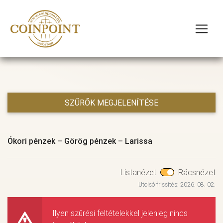
SZŰRŐK MEGJELENÍTÉSE
Ókori pénzek
–
Görög pénzek
–
Larissa
Listanézet
Rácsnézet
Utolsó frissítés: 2026. 08. 02.
Ilyen szűrési feltételekkel jelenleg nincs