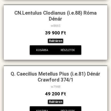
CN.Lentulus Clodianus (i.e.88) Róma
Dénár
w8665
39 900 Ft
Raktáron
KOSÁRBA
RÉSZLETEK
Q. Caecilius Metellus Pius (i.e.81) Dénár
Crawford 374/1
w7948
49 200 Ft
Raktáron