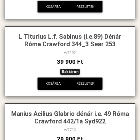
KOSÁRBA
RÉSZLETEK
L Titurius L.f. Sabinus (i.e.89) Dénár
Róma Crawford 344_3 Sear 253
w7292
39 900 Ft
Raktáron
KOSÁRBA
RÉSZLETEK
Manius Acilius Glabrio dénár i.e. 49 Róma
Crawford 442/1a Syd922
w7730
29 900 Ft