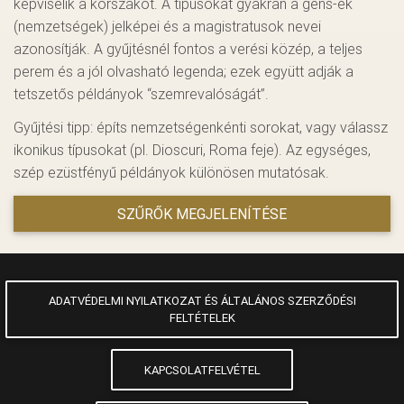
képviselik a korszakot. A típusokat gyakran a gens-ek
(nemzetségek) jelképei és a magistratusok nevei
azonosítják. A gyűjtésnél fontos a verési közép, a teljes
perem és a jól olvasható legenda; ezek együtt adják a
tetszetős példányok “szemrevalóságát”.
Gyűjtési tipp: építs nemzetségenkénti sorokat, vagy válassz
ikonikus típusokat (pl. Dioscuri, Roma feje). Az egységes,
szép ezüstfényű példányok különösen mutatósak.
SZŰRŐK MEGJELENÍTÉSE
ADATVÉDELMI NYILATKOZAT ÉS ÁLTALÁNOS SZERZŐDÉSI
FELTÉTELEK
KAPCSOLATFELVÉTEL