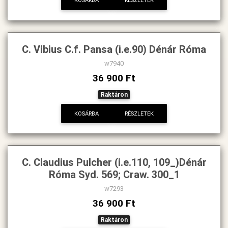
KOSÁRBA
RÉSZLETEK
C. Vibius C.f. Pansa (i.e.90) Dénár Róma
w7940
36 900 Ft
Raktáron
KOSÁRBA
RÉSZLETEK
C. Claudius Pulcher (i.e.110, 109_)Dénár
Róma Syd. 569; Craw. 300_1
w7293
36 900 Ft
Raktáron