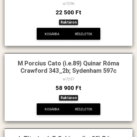
w7296
22 500 Ft
Raktáron
KOSÁRBA
RÉSZLETEK
M Porcius Cato (i.e.89) Quinar Róma
Crawford 343_2b; Sydenham 597c
w7297
58 900 Ft
Raktáron
KOSÁRBA
RÉSZLETEK