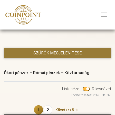
SZŰRŐK MEGJELENÍTÉSE
Ókori pénzek
–
Római pénzek
–
Köztársaság
Listanézet
Rácsnézet
Utolsó frissítés: 2026. 08. 02.
1
2
Következő →