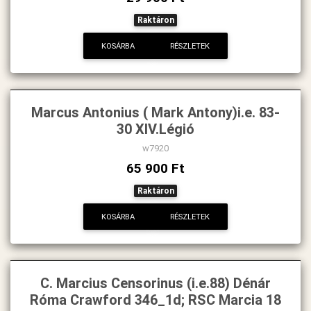
Raktáron
KOSÁRBA
RÉSZLETEK
Marcus Antonius ( Mark Antony)i.e. 83-
30 XIV.Légió
w7920
65 900 Ft
Raktáron
KOSÁRBA
RÉSZLETEK
C. Marcius Censorinus (i.e.88) Dénár
Róma Crawford 346_1d; RSC Marcia 18