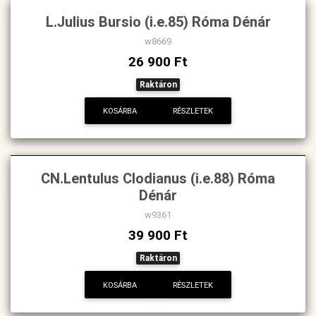
L.Julius Bursio (i.e.85) Róma Dénár
w8669
26 900 Ft
Raktáron
KOSÁRBA
RÉSZLETEK
CN.Lentulus Clodianus (i.e.88) Róma
Dénár
w9361
39 900 Ft
Raktáron
KOSÁRBA
RÉSZLETEK