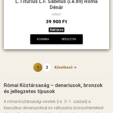
L.Titurius L.F. Sabinus (i.e.89) Róma
Dénár
w8667
39 900 Ft
Raktáron
KOSÁRBA
RÉSZLETEK
1
2
Következő →
Római Köztársaság – denariusok, bronzok
és jellegzetes típusok
A római köztársasági veretek (i.e. 3–1. század) a
klasszikus denariusokkal és változatos bronzcímletekkel