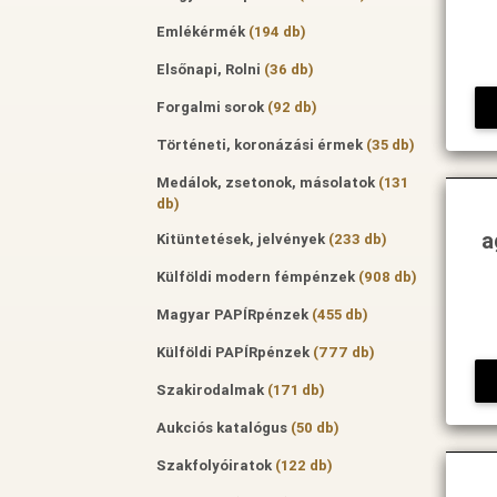
Emlékérmék
(194 db)
Elsőnapi, Rolni
(36 db)
Forgalmi sorok
(92 db)
Történeti, koronázási érmek
(35 db)
Medálok, zsetonok, másolatok
(131
db)
a
Kitüntetések, jelvények
(233 db)
Külföldi modern fémpénzek
(908 db)
Magyar PAPÍRpénzek
(455 db)
Külföldi PAPÍRpénzek
(777 db)
Szakirodalmak
(171 db)
Aukciós katalógus
(50 db)
Szakfolyóiratok
(122 db)