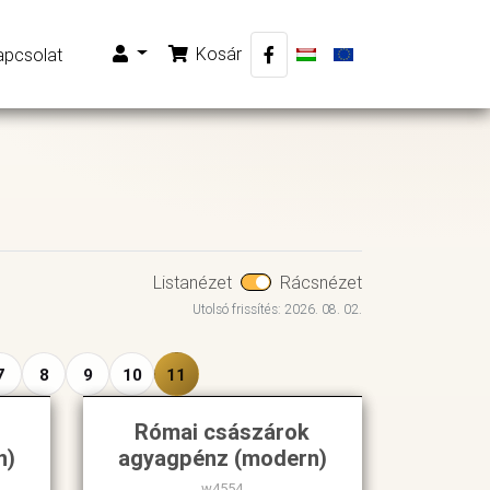
Kosár
apcsolat
Listanézet
Rácsnézet
Utolsó frissítés: 2026. 08. 02.
7
8
9
10
11
Római császárok
n)
agyagpénz (modern)
w4554