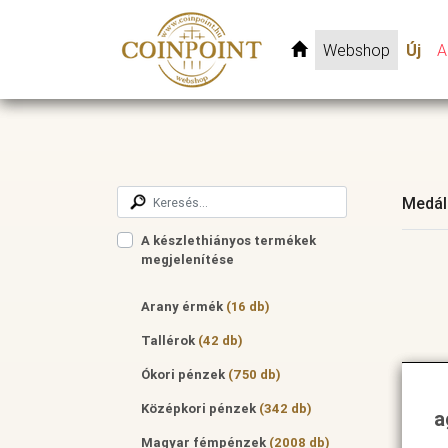
Webshop
Új
A
Medál
A készlethiányos termékek
megjelenítése
Arany érmék
(16 db)
Tallérok
(42 db)
Ókori pénzek
(750 db)
Középkori pénzek
(342 db)
a
Magyar fémpénzek
(2008 db)