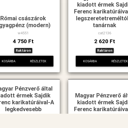
kiadott érmek Sajd
Ferenc karikatúráiva
Római császárok
legszeretetreméltó
gyagpénz (modern)
tanárnak
w4551
cat2136
4 750 Ft
2 620 Ft
Raktáron
Raktáron
KOSÁRBA
RÉSZLETEK
KOSÁRBA
RÉSZLETEK
gyar Pénzverő által
iadott érmek Sajdik
Magyar Pénzverő ál
renc karikatúráival-A
kiadott érmek Sajd
legkedvesebb
Ferenc karikatúráiva
anyósnak
legkedvesebb após
cat2127
cat2129