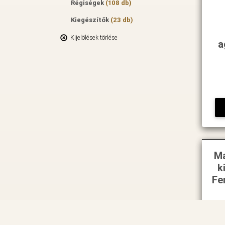
Régiségek
(108 db)
Kiegészítők
(23 db)
Kijelölések törlése
a
Ma
k
Fe