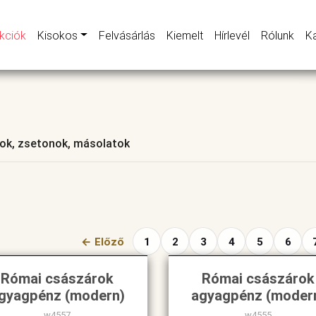
kciók
Kisokos
Felvásárlás
Kiemelt
Hírlevél
Rólunk
K
ok, zsetonok, másolatok
← Előző
1
2
3
4
5
6
Római császárok
Római császárok
gyagpénz (modern)
agyagpénz (moder
w4557
w4555