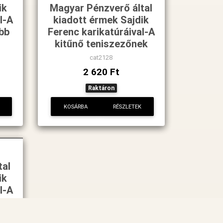
ik
Magyar Pénzverő által
l-A
kiadott érmek Sajdik
bb
Ferenc karikatúráival-A
kitűnő teniszezőnek
cat2128
2 620 Ft
Raktáron
KOSÁRBA
RÉSZLETEK
tal
ik
l-A
nak