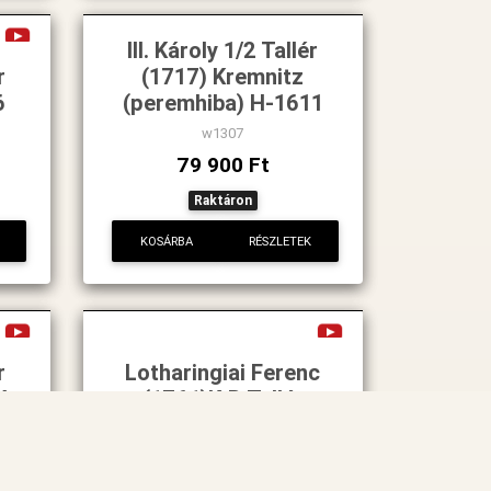
III. Károly 1/2 Tallér
r
(1717) Kremnitz
6
(peremhiba) H-1611
w1307
79 900 Ft
Raktáron
KOSÁRBA
RÉSZLETEK
r
Lotharingiai Ferenc
4
(1761)K-B Tallér
w1424
255 000 Ft