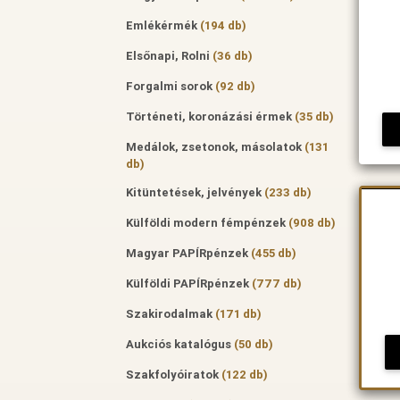
Emlékérmék
(194 db)
Elsőnapi, Rolni
(36 db)
Forgalmi sorok
(92 db)
Történeti, koronázási érmek
(35 db)
Medálok, zsetonok, másolatok
(131
db)
Kitüntetések, jelvények
(233 db)
Külföldi modern fémpénzek
(908 db)
Magyar PAPÍRpénzek
(455 db)
Külföldi PAPÍRpénzek
(777 db)
Szakirodalmak
(171 db)
Aukciós katalógus
(50 db)
Szakfolyóiratok
(122 db)