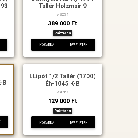
793
Tallér Holzmair 9
w8234
389 000 Ft
Raktáron
KOSÁRBA
RÉSZLETEK
I.Lipót 1/2 Tallér (1700)
K-B
Éh-1045 K-B
w4767
129 000 Ft
Raktáron
K
KOSÁRBA
RÉSZLETEK