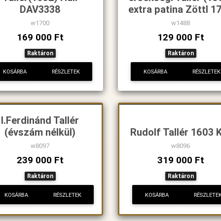
DAV3338
extra patina Zöttl 1
w1700
w1488
169 000 Ft
129 000 Ft
Raktáron
Raktáron
KOSÁRBA
RÉSZLETEK
KOSÁRBA
RÉSZLETEK
I.Ferdinánd Tallér
(évszám nélkül)
Rudolf Tallér 1603 
w8097
w8096
239 000 Ft
319 000 Ft
Raktáron
Raktáron
KOSÁRBA
RÉSZLETEK
KOSÁRBA
RÉSZLETE