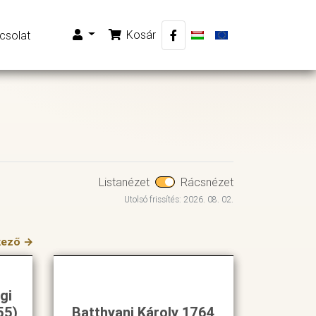
Kosár
csolat
Listanézet
Rácsnézet
Utolsó frissítés: 2026. 08. 02.
kező →
gi
55)
Batthyani Károly 1764