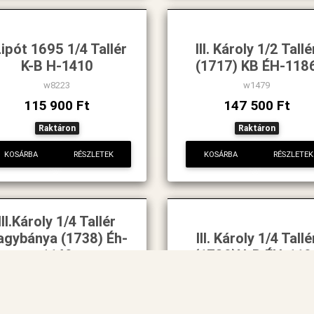
Lipót 1695 1/4 Tallér
III. Károly 1/2 Tallé
K-B H-1410
(1717) KB ÉH-118
w8223
w1479
115 900 Ft
147 500 Ft
Raktáron
Raktáron
KOSÁRBA
RÉSZLETEK
KOSÁRBA
RÉSZLETEK
III.Károly 1/4 Tallér
agybánya (1738) Éh-
III. Károly 1/4 Tallé
1149
(1729)N-B ÉH-119
w3111
w1392
134 900 Ft
127 800 Ft