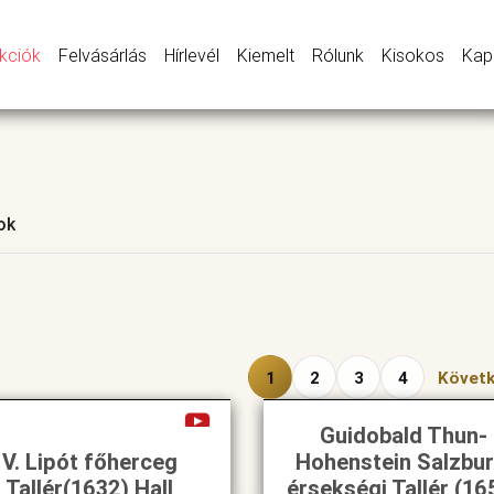
kciók
Felvásárlás
Hírlevél
Kiemelt
Rólunk
Kisokos
Kap
ok
1
2
3
4
Követ
Guidobald Thun-
V. Lipót főherceg
Hohenstein Salzbur
Tallér(1632) Hall
érsekségi Tallér (16