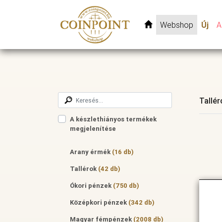
Webshop
Új
A
Tallér
A készlethiányos termékek
megjelenítése
Arany érmék
(16 db)
Tallérok
(42 db)
Ókori pénzek
(750 db)
Középkori pénzek
(342 db)
Magyar fémpénzek
(2008 db)