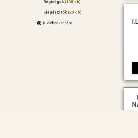
Régiségek
(108 db)
Kiegészítők
(23 db)
I.
Kijelölések törlése
N