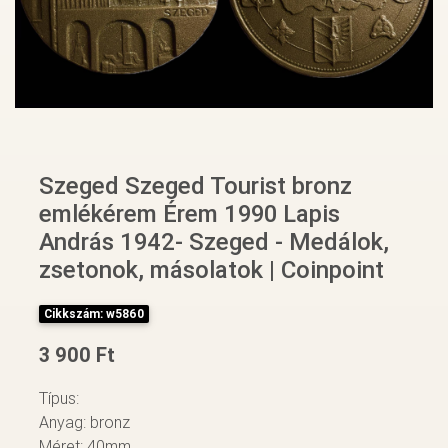
Szeged Szeged Tourist bronz
emlékérem Érem 1990 Lapis
András 1942- Szeged - Medálok,
zsetonok, másolatok | Coinpoint
Cikkszám: w5860
3 900 Ft
Típus:
Anyag: bronz
Méret: 40mm