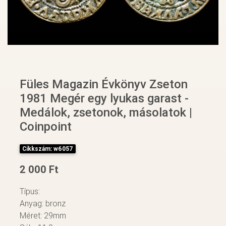
Füles Magazin Évkönyv Zseton
1981 Megér egy lyukas garast -
Medálok, zsetonok, másolatok |
Coinpoint
Cikkszám: w6057
2 000 Ft
Típus:
Anyag: bronz
Méret: 29mm