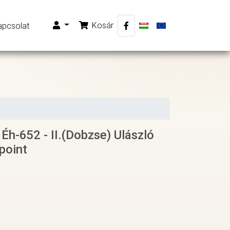
Kosár
apcsolat
s Éh-652 - II.(Dobzse) Ulászló
point