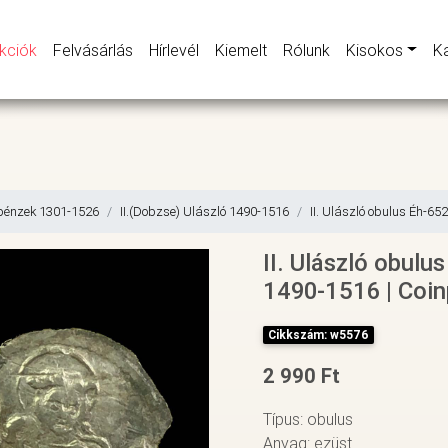
kciók
Felvásárlás
Hírlevél
Kiemelt
Rólunk
Kisokos
K
pénzek 1301-1526
II.(Dobzse) Ulászló 1490-1516
II. Ulászló obulus Éh-652
II. Ulászló obulu
1490-1516 | Coin
Cikkszám: w5576
2 990 Ft
Típus: obulus
Anyag: ezüst