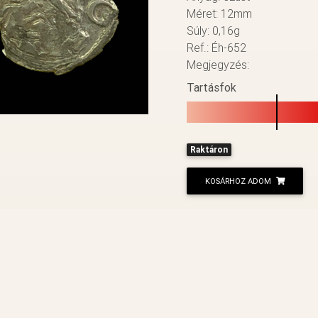
Méret: 12mm
Súly: 0,16g
Ref.: Éh-652
Megjegyzés:
Tartásfok
Raktáron
KOSÁRHOZ ADOM
VISSZA A LISTÁHOZ