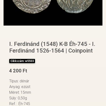
I. Ferdinánd (1548) K-B Éh-745 - I.
Ferdinánd 1526-1564 | Coinpoint
Cikkszám: w5503
4 200 Ft
Típus: dénár
Anyag: ezüst
Méret: 15mm
Súly: 0,50g
Ref.: Éh-745