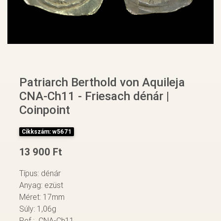
Patriarch Berthold von Aquileja
CNA-Ch11 - Friesach dénár |
Coinpoint
Cikkszám: w5671
13 900 Ft
Típus: dénár
Anyag: ezüst
Méret: 17mm
Súly: 1,06g
Ref.: CNA-Ch11