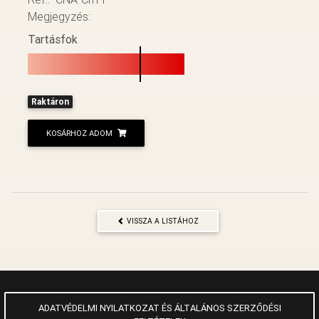
Megjegyzés:
Tartásfok
Raktáron
KOSÁRHOZ ADOM
VISSZA A LISTÁHOZ
ADATVÉDELMI NYILATKOZAT ÉS ÁLTALÁNOS SZERZŐDÉSI