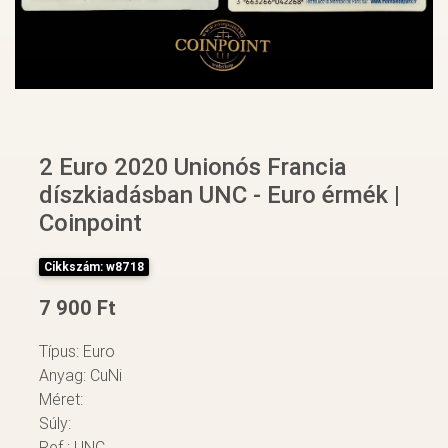
2 Euro 2020 Unionós Francia
díszkiadásban UNC - Euro érmék |
Coinpoint
Cikkszám: w8718
7 900 Ft
Típus: Euro
Anyag: CuNi
Méret:
Súly:
Ref.: UNC