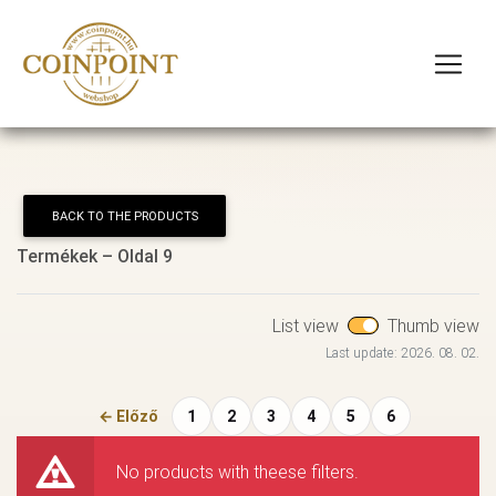
BACK TO THE PRODUCTS
Termékek – Oldal 9
List view
Thumb view
Last update: 2026. 08. 02.
← Előző
1
2
3
4
5
6
No products with theese filters.