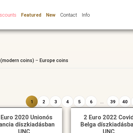
iscounts
Featured
New
Contact
Info
 (modern coins)
–
Europe coins
1
2
3
4
5
6
...
39
40
 Euro 2020 Unionós
2 Euro 2022 Covi
ancia díszkiadásban
Belga díszkiadásb
UNC
UNC