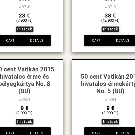
w8718
w8719
23 €
38 €
(7 900 Ft)
(12 900 Ft)
In stock
In stock
CART
DETAILS
CART
DETAILS
0 cent Vatikán 2015
hivatalos érme és
50 cent Vatikán 20
bélyegkártya No. 8
hivatalos érmekárt
(BU)
No. 5 (BU)
w3661
w4384
9 €
9 €
(2 990 Ft)
(2 990 Ft)
In stock
In stock
CART
DETAILS
CART
DETAILS