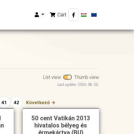
Cart
List view
Thumb view
Last update: 2026. 08. 02.
41
42
Következő →
d
50 cent Vatikán 2013
an
hivatalos bélyeg és
érmekártya (BU)