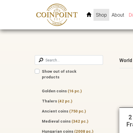
Shop
About
D
World
Show out of stock
products
Golden coins
(16 pc.)
Thalers
(42 pc.)
Ancient coins
(750 pc.)
2
Medieval coins
(342 pc.)
Fr
Hungarian coins
(2008 pc.)