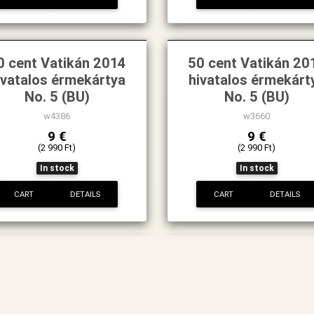
0 cent Vatikán 2014
50 cent Vatikán 20
ivatalos érmekártya
hivatalos érmekárt
No. 5 (BU)
No. 5 (BU)
w4386
w3660
9 €
9 €
(2 990 Ft)
(2 990 Ft)
In stock
In stock
CART
DETAILS
CART
DETAILS
innország 1 Markka
Finnország 5 Mark
1971
1993 KM73
w9121
w6286