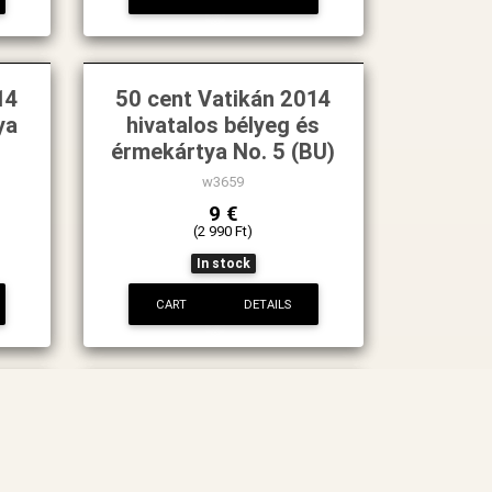
14
50 cent Vatikán 2014
ya
hivatalos bélyeg és
érmekártya No. 5 (BU)
w3659
9 €
(2 990 Ft)
In stock
CART
DETAILS
kaa
Finnország 5 Pennia
1908 KM 15 II.Miklós
w6353