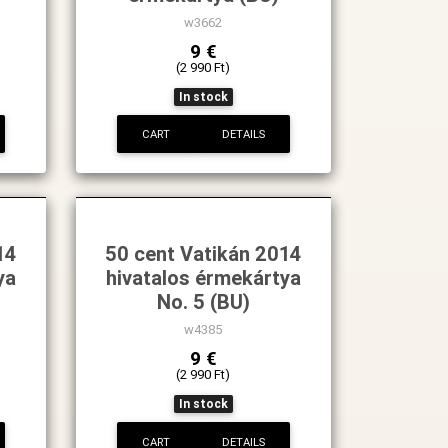
w3662
9 €
(2 990 Ft)
In stock
CART
DETAILS
14
50 cent Vatikán 2014
ya
hivatalos érmekártya
No. 5 (BU)
w4385
9 €
(2 990 Ft)
In stock
CART
DETAILS