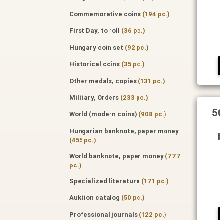
Commemorative coins
(194 pc.)
First Day, to roll
(36 pc.)
Hungary coin set
(92 pc.)
Historical coins
(35 pc.)
Other medals, copies
(131 pc.)
Military, Orders
(233 pc.)
5
World (modern coins)
(908 pc.)
Hungarian banknote, paper money
(455 pc.)
World banknote, paper money
(777
pc.)
Specialized literature
(171 pc.)
Auktion catalog
(50 pc.)
Professional journals
(122 pc.)