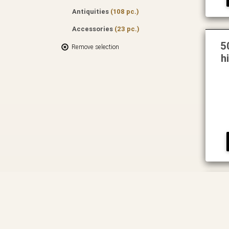
Antiquities
(108 pc.)
Accessories
(23 pc.)
5
Remove selection
h
F