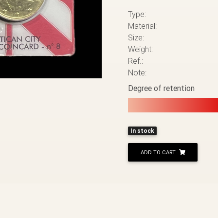
Type:
Material:
Size:
Weight:
Ref.:
Note:
Degree of retention
In stock
ADD TO CART