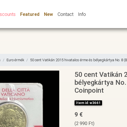
iscounts
Featured
New
Contact
Info
s
Euro érmék
50 cent Vatikán 2015 hivatalos érme és bélyegkártya No. 8 (
50 cent Vatikán 
bélyegkártya No. 
Coinpoint
Item id: w3661
9 €
(2 990 Ft)