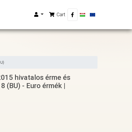
Cart
BU)
2015 hivatalos érme és
8 (BU) - Euro érmék |