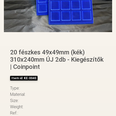
20 fészkes 49x49mm (kék)
310x240mm ÚJ 2db - Kiegészítők
| Coinpoint
Item id: KE-0040
Type:
Material:
Size:
Weight:
Ref.: