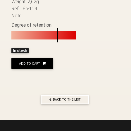
Weight: 2,62g
Ref.: Éh-114
Note:
Degree of retention
In stock
ADD TO CART
BACK TO THE LIST