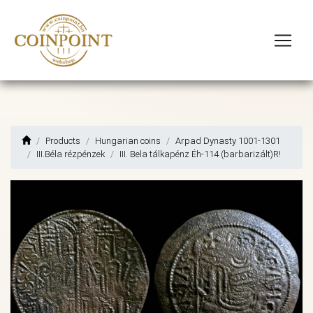
Products
Hungarian coins
Arpad Dynasty 1001-1301
III.Béla rézpénzek
III. Bela tálkapénz Éh-114 (barbarizált)R!