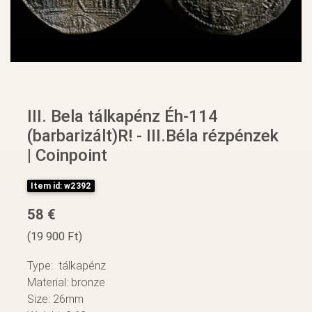
III. Bela tálkapénz Éh-114
(barbarizált)R! - III.Béla rézpénzek
| Coinpoint
Item id: w2392
58 €
(19 900 Ft)
Type: tálkapénz
Material: bronze
Size: 26mm