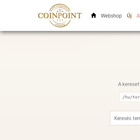
Webshop
Új
A
A keresett
/hu/tor