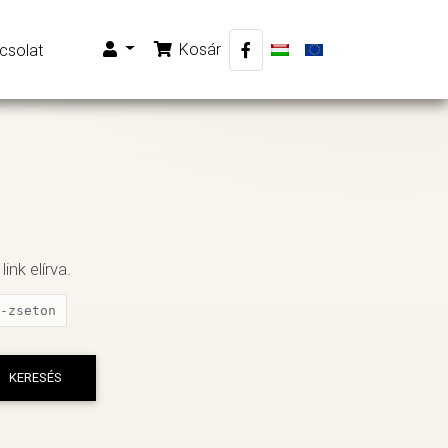
Kosár
csolat
ink elírva.
-zseton
KERESÉS