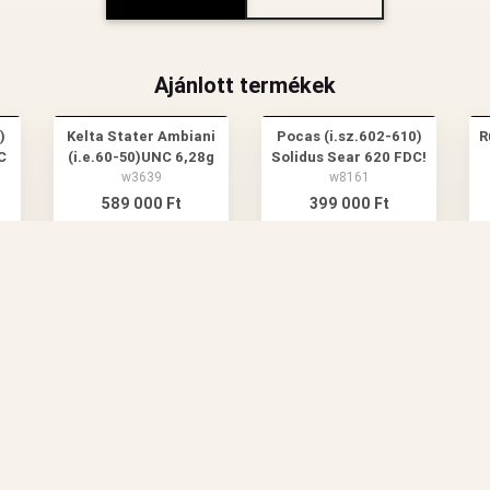
Ajánlott termékek
)
Kelta Stater Ambiani
Pocas (i.sz.602-610)
R
C
(i.e.60-50)UNC 6,28g
Solidus Sear 620 FDC!
w3639
w8161
589 000 Ft
399 000 Ft
TALÁNOS SZERZŐDÉSI FELTÉTELEK
KAPCSOLATFELVÉTEL