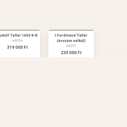
udolf Tallér 1603 K-B
I.Ferdinánd Tallér
w8096
(évszám nélkül)
w8097
319 000 Ft
239 000 Ft
ELÁLLÁS A SZERZŐDÉSTŐL