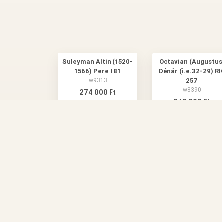
Suleyman Altin (1520-
Octavian (Augustus
1566) Pere 181
Dénár (i.e.32-29) RI
w9313
257
w8390
274 000 Ft
249 000 Ft
ADATVÉDELMI NYILATKOZAT ÉS ÁL