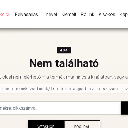
kciók
Felvásárlás
Hírlevél
Kiemelt
Rólunk
Kisokos
Kap
404
Nem található
 oldal nem elérhető – a termék már nincs a kínálatban, vagy a l
teneti-ermek-zsetonok/friedrich-august-xviii-szazadi-rez
Keresés a webshopban
FŐOLDAL
WEBSHOP