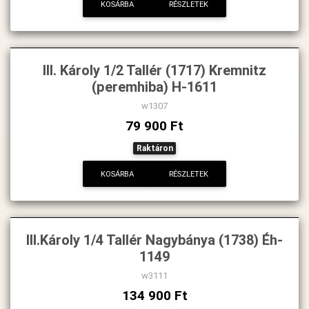
KOSÁRBA
RÉSZLETEK
III. Károly 1/2 Tallér (1717) Kremnitz
(peremhiba) H-1611
w1307
79 900 Ft
Raktáron
KOSÁRBA
RÉSZLETEK
III.Károly 1/4 Tallér Nagybánya (1738) Éh-
1149
w3111
134 900 Ft