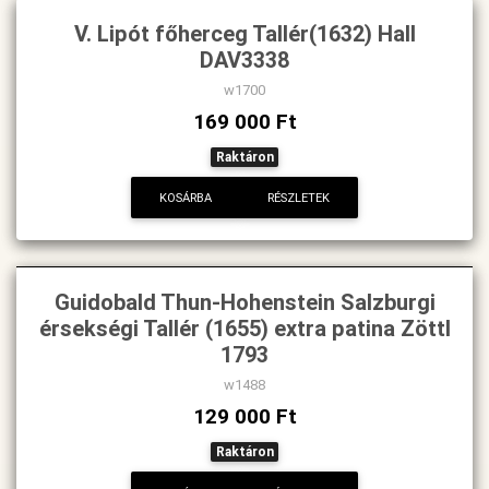
V. Lipót főherceg Tallér(1632) Hall
DAV3338
w1700
169 000 Ft
Raktáron
KOSÁRBA
RÉSZLETEK
Guidobald Thun-Hohenstein Salzburgi
érsekségi Tallér (1655) extra patina Zöttl
1793
w1488
129 000 Ft
Raktáron