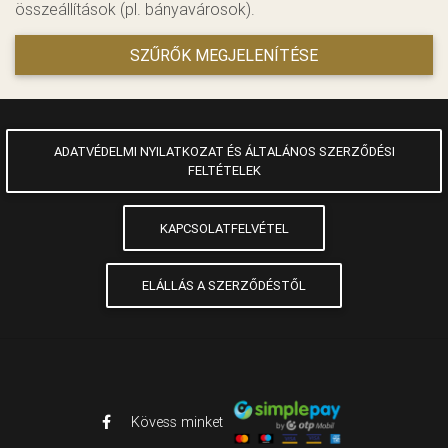
összeállítások (pl. bányavárosok).
SZŰRŐK MEGJELENÍTÉSE
ADATVÉDELMI NYILATKOZAT ÉS ÁLTALÁNOS SZERZŐDÉSI
FELTÉTELEK
KAPCSOLATFELVÉTEL
ELÁLLÁS A SZERZŐDÉSTŐL
Kövess minket