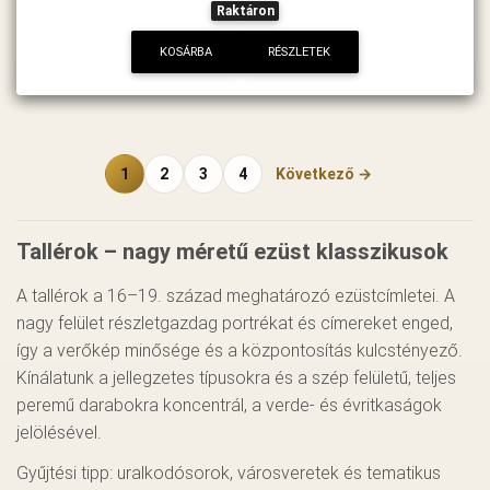
Raktáron
KOSÁRBA
RÉSZLETEK
1
2
3
4
Következő →
Tallérok – nagy méretű ezüst klasszikusok
A tallérok a 16–19. század meghatározó ezüstcímletei. A
nagy felület részletgazdag portrékat és címereket enged,
így a verőkép minősége és a központosítás kulcstényező.
Kínálatunk a jellegzetes típusokra és a szép felületű, teljes
peremű darabokra koncentrál, a verde- és évritkaságok
jelölésével.
Gyűjtési tipp: uralkodósorok, városveretek és tematikus