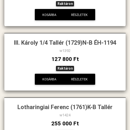
Raktáron
KOSÁRBA
RÉSZLETEK
III. Károly 1/4 Tallér (1729)N-B ÉH-1194
w1392
127 800 Ft
Raktáron
KOSÁRBA
RÉSZLETEK
Lotharingiai Ferenc (1761)K-B Tallér
w1424
255 000 Ft