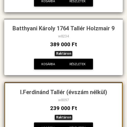
KOSÁRBA
RÉSZLETEK
Batthyani Károly 1764 Tallér Holzmair 9
w8234
389 000 Ft
Raktáron
KOSÁRBA
RÉSZLETEK
I.Ferdinánd Tallér (évszám nélkül)
w8097
239 000 Ft
Raktáron