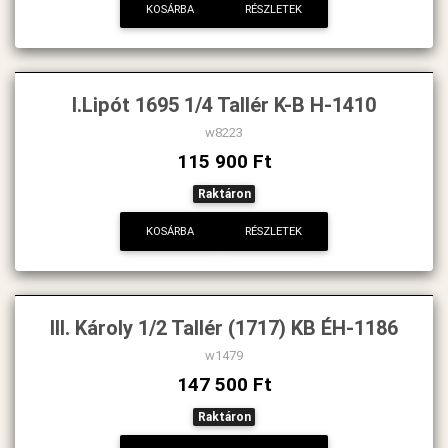
KOSÁRBA
RÉSZLETEK
I.Lipót 1695 1/4 Tallér K-B H-1410
w8223
115 900 Ft
Raktáron
KOSÁRBA
RÉSZLETEK
III. Károly 1/2 Tallér (1717) KB ÉH-1186
w1479
147 500 Ft
Raktáron