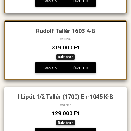
KOSÁRBA
RÉSZLETEK
Rudolf Tallér 1603 K-B
w8096
319 000 Ft
Raktáron
KOSÁRBA
RÉSZLETEK
I.Lipót 1/2 Tallér (1700) Éh-1045 K-B
w4767
129 000 Ft
Raktáron