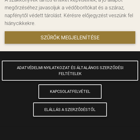
megőrzéséhez javasoljuk a védőborítókat és a száraz,
napfénytől védett tárolást. Kérésre előjegyzést veszünk fel
hiánycikkekre.
SZŰRŐK MEGJELENÍTÉSE
ADATVÉDELMI NYILATKOZAT ÉS ÁLTALÁNOS SZERZŐDÉSI
FELTÉTELEK
KAPCSOLATFELVÉTEL
ELÁLLÁS A SZERZŐDÉSTŐL