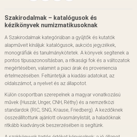
Szakirodalmak – katalógusok és
kézikönyvek numizmatikusoknak
A Szakirodalmak kategóriában a gyűjtők és kutatók
alapműveit kínáljuk: katalógusok, aukciós jegyzékek,
monográfiák és tanulmánykötetek. A könyvek segítenek a
pontos típusazonosításban, a ritkasági fok és a változatok
megértésében, valamint a piaci árak és proveniencia
értelmezésében. Feltüntetjük a kiadási adatokat, az
oldalszámot, a nyelvet és az állapotot.
Külön csoportban szerepelnek a magyar vonatkozású
művek (Huszár, Unger, CNH, Réthy) és a nemzetközi
standardok (RIC, SNG, Krause, Friedberg). A kezdőknek
összeállítottunk ajánlott olvasmánylistát, a haladóknak
ritkább kiadványok beszerzésében is segítünk.
A szakkönyvek tartós értéket képviselnek; a jó állapot