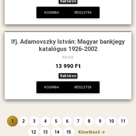
Raktáron
KOSÁRBA
RÉSZLETEK
Ifj. Adamovszky István: Magyar bankjegy
katalógus 1926-2002
K6103
13 990 Ft
Raktáron
KOSÁRBA
RÉSZLETEK
1
2
3
4
5
6
7
8
9
10
11
12
13
14
15
Következő →