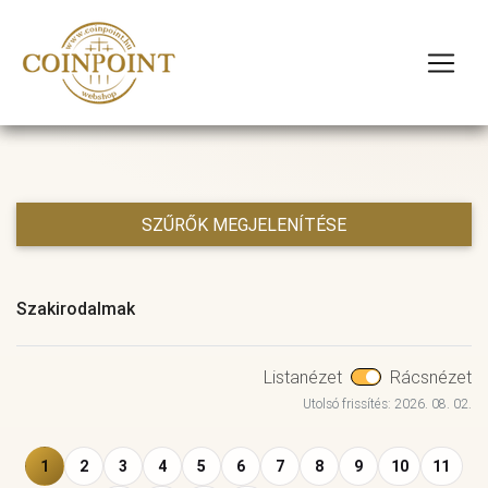
SZŰRŐK MEGJELENÍTÉSE
Szakirodalmak
Listanézet
Rácsnézet
Utolsó frissítés: 2026. 08. 02.
1
2
3
4
5
6
7
8
9
10
11