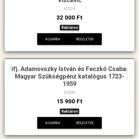
K2224
32 000 Ft
Raktáron
KOSÁRBA
RÉSZLETEK
ifj. Adamovszky István és Feczkó Csaba:
Magyar Szükségpénz katalógus 1723-
1959
k5506
15 900 Ft
Raktáron
KOSÁRBA
RÉSZLETEK