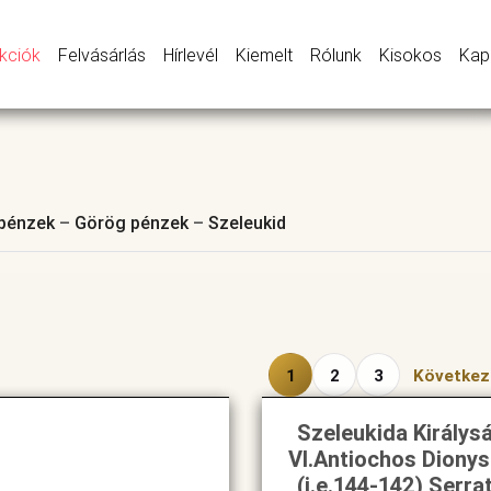
kciók
Felvásárlás
Hírlevél
Kiemelt
Rólunk
Kisokos
Kap
 pénzek
–
Görög pénzek
–
Szeleukid
1
2
3
Követke
Szeleukida Királys
VI.Antiochos Diony
(i.e.144-142) Serra