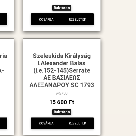
Raktáron
KOSÁRBA
RÉSZLETEK
ria
Szeleukida Királyság
I.Alexander Balas
A-
(i.e.152-145)Serrate
AE BAΣΙΛΕΩΣ
AΛEΞANΔPOY SC 1793
w5750
15 600 Ft
Raktáron
KOSÁRBA
RÉSZLETEK