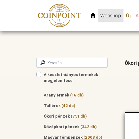
Webshop
Új
A
Ókori
A készlethiányos termékek
megjelenítése
Arany érmék
(16 db)
Tallérok
(42 db)
Ókori pénzek
(751 db)
Középkori pénzek
(342 db)
Magyar fémpénzek
(2008 db)