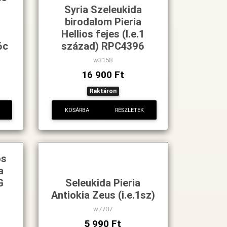
Syria Szeleukida
birodalom Pieria
Hellios fejes (I.e.1
6c
század) RPC4396
w3158
16 900 Ft
Raktáron
KOSÁRBA
RÉSZLETEK
os
a
G
Seleukida Pieria
Antiokia Zeus (i.e.1sz)
w7707
5 990 Ft