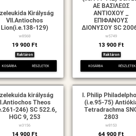
AE ΒΑΣΙΛΕΩΣ
zeleukida Királyság
ΑΝΤΙΟΧΟΥ _
VII.Antiochos
ΕΠΙΦΑΝΟΥΣ
Lion(i.e.138-129)
ΔΙΟΝΥΣΟΥ SC 200
w8568
w5749
19 900 Ft
13 900 Ft
Raktáron
Raktáron
KOSÁRBA
RÉSZLETEK
KOSÁRBA
RÉSZLETEK
zelekuida királyság
I. Philip Philadelph
II.Antiochos Theos
(i.e.95-75) Antióki
.e.261-246) SC 522.6,
Tetradrachma SN
HGC 9, 253
2803
w3156
w8153
14 900 Ft
64 900 Ft