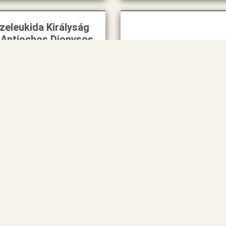
zeleukida Királyság
.Antiochos Dionysos
i.e.144-142) Serrate
AE ΒΑΣΙΛΕΩΣ
ΑΝΤΙΟΧΟΥ _
Szeleukida I.Nikat
ΕΠΙΦΑΝΟΥΣ
Seleukos Syria
ΔΙΟΝΥΣΟΥ SC 2025
(i.e.312-281)
w5751
w7721
14 900 Ft
8 990 Ft
Raktáron
Raktáron
KOSÁRBA
RÉSZLETEK
KOSÁRBA
RÉSZLETEK
1
2
3
Követke