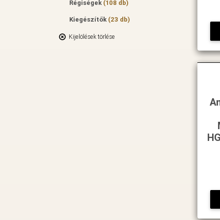
Régiségek
(108 db)
Kiegészítők
(23 db)
Kijelölések törlése
An
HG