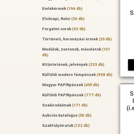
Emlékérmék
(194 db)
S
Elsőnapi, Rolni
(36 db)
Forgalmi sorok
(92 db)
Történeti, koronázási érmek
(35 db)
Medálok, zsetonok, másolatok
(131
db)
Kitüntetések, jelvények
(233 db)
Külföldi modern fémpénzek
(908 db)
Magyar PAPÍRpénzek
(455 db)
S
Külföldi PAPÍRpénzek
(777 db)
Szakirodalmak
(171 db)
(i
Aukciós katalógus
(50 db)
Szakfolyóiratok
(122 db)