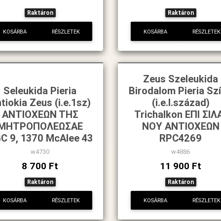
Raktáron
Raktáron
KOSÁRBA
RÉSZLETEK
KOSÁRBA
RÉSZLETEK
Zeus Szeleukida
Seleukida Pieria
Birodalom Pieria Szí
tiokia Zeus (i.e.1sz)
(i.e.I.század)
ANTIOXΕΩN THΣ
Trichalkon EΠI ΣIΛ
MHTPOΠOΛEΩΣAE
NOY ANTIOXEΩN
C 9, 1370 McAlee 43
RPC4269
w4730
w4886
8 700 Ft
11 900 Ft
Raktáron
Raktáron
KOSÁRBA
RÉSZLETEK
KOSÁRBA
RÉSZLETEK