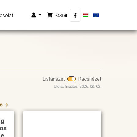
Kosár
csolat
Listanézet
Rácsnézet
Utolsó frissítés: 2026. 08. 02.
ző →
ág
sos
te