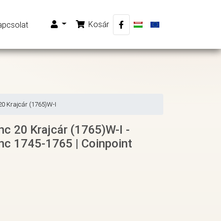
Kosár
apcsolat
20 Krajcár (1765)W-I
nc 20 Krajcár (1765)W-I -
enc 1745-1765 | Coinpoint