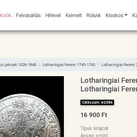
kciók
Felvásárlás
Hírlevél
Kiemelt
Rólunk
Kisokos
K
zi pénzek 1526-1848
Lotharingiai Ferenc 1745-1765
Lotharingiai Ferenc 
Lotharingiai Fere
Lotharingiai Fer
Cikkszám: w2084
16 900 Ft
Típus: krajcár
Anyag: ezüst