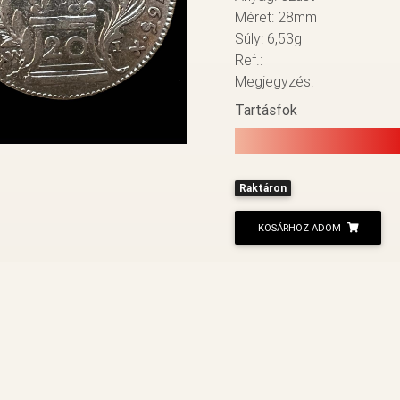
Méret: 28mm
Súly: 6,53g
Ref.:
Megjegyzés:
Tartásfok
Raktáron
KOSÁRHOZ ADOM
VISSZA A LISTÁHOZ