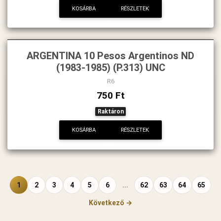
KOSÁRBA
RÉSZLETEK
ARGENTINA 10 Pesos Argentinos ND
(1983-1985) (P.313) UNC
R6
750 Ft
Raktáron
KOSÁRBA
RÉSZLETEK
1
2
3
4
5
6
...
62
63
64
65
Következő →