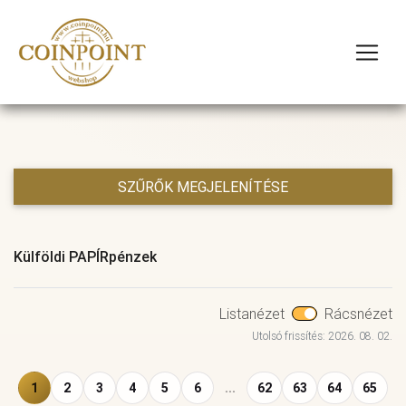
SZŰRŐK MEGJELENÍTÉSE
Külföldi PAPÍRpénzek
Listanézet
Rácsnézet
Utolsó frissítés: 2026. 08. 02.
1
2
3
4
5
6
...
62
63
64
65