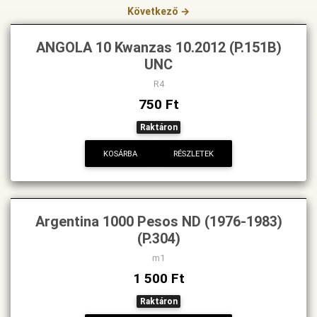
Következő →
ANGOLA 10 Kwanzas 10.2012 (P.151B)
UNC
R4
750 Ft
Raktáron
KOSÁRBA
RÉSZLETEK
Argentina 1000 Pesos ND (1976-1983)
(P.304)
m1
1 500 Ft
Raktáron