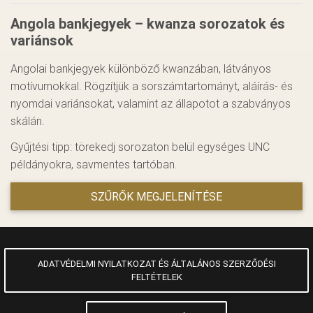
Angola bankjegyek – kwanza sorozatok és
variánsok
Angolai bankjegyek különböző kwanzában, látványos
motívumokkal. Rögzítjük a sorszámtartományt, aláírás- és
nyomdai variánsokat, valamint az állapotot a szabványos
skálán.
Gyűjtési tipp: törekedj sorozaton belül egységes UNC
példányokra, savmentes tartóban.
SZŰRŐK MEGJELENÍTÉSE
ADATVÉDELMI NYILATKOZAT ÉS ÁLTALÁNOS SZERZŐDÉSI
FELTÉTELEK