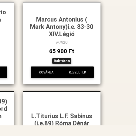
rio
a
Marcus Antonius (
Mark Antony)i.e. 83-30
XIV.Légió
w7920
65 900 Ft
Raktáron
KOSÁRBA
RÉSZLETEK
89)
ord
m
L.Titurius L.F. Sabinus
(i.e.89) Róma Dénár
w8667