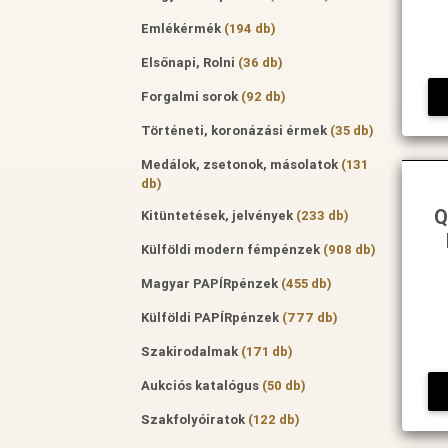
Emlékérmék
(194 db)
Elsőnapi, Rolni
(36 db)
Forgalmi sorok
(92 db)
Történeti, koronázási érmek
(35 db)
Medálok, zsetonok, másolatok
(131
db)
Q
Kitüntetések, jelvények
(233 db)
Külföldi modern fémpénzek
(908 db)
Magyar PAPÍRpénzek
(455 db)
Külföldi PAPÍRpénzek
(777 db)
Szakirodalmak
(171 db)
Aukciós katalógus
(50 db)
Szakfolyóiratok
(122 db)