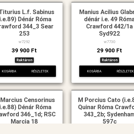
Titurius L.f. Sabinus
Manius Acilius Glab
(i.e.89) Dénár Róma
dénár i.e. 49 Róm
rawford 344_3 Sear
Crawford 442/1a
253
Syd922
w7292
w7730
39 900 Ft
29 900 Ft
Raktáron
Raktáron
KOSÁRBA
RÉSZLETEK
KOSÁRBA
RÉSZLETEK
 Marcius Censorinus
M Porcius Cato (i.e.
(i.e.88) Dénár Róma
Quinar Róma Crawf
awford 346_1d; RSC
343_2b; Sydenha
Marcia 18
597c
w7296
w7297