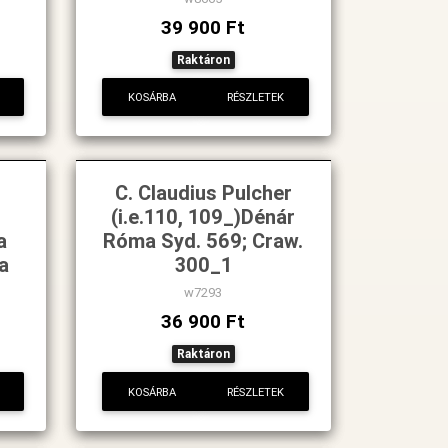
39 900 Ft
Raktáron
KOSÁRBA
RÉSZLETEK
C. Claudius Pulcher
(i.e.110, 109_)Dénár
a
Róma Syd. 569; Craw.
a
300_1
w7293
36 900 Ft
Raktáron
KOSÁRBA
RÉSZLETEK