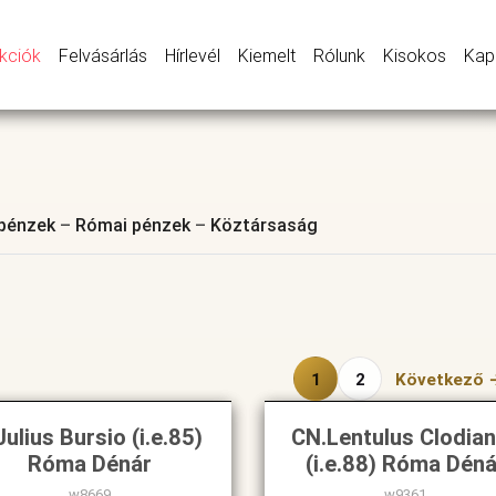
kciók
Felvásárlás
Hírlevél
Kiemelt
Rólunk
Kisokos
Kap
 pénzek
–
Római pénzek
–
Köztársaság
1
2
Következő 
Julius Bursio (i.e.85)
CN.Lentulus Clodia
Róma Dénár
(i.e.88) Róma Déná
w8669
w9361