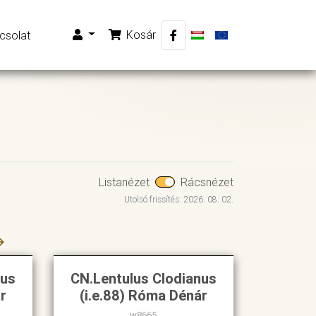
Kosár
csolat
Listanézet
Rácsnézet
Utolsó frissítés: 2026. 08. 02.
→
nus
CN.Lentulus Clodianus
r
(i.e.88) Róma Dénár
w8665