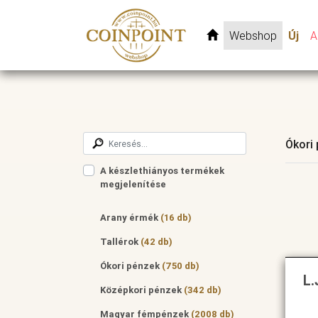
Webshop
Új
A
Ókori
A készlethiányos termékek
megjelenítése
Arany érmék
(16 db)
Tallérok
(42 db)
Ókori pénzek
(750 db)
L.
Középkori pénzek
(342 db)
Magyar fémpénzek
(2008 db)