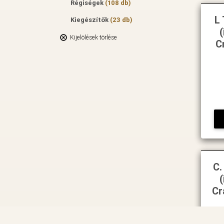
Régiségek
(108 db)
L 
Kiegészítők
(23 db)
Kijelölések törlése
C
C.
Cr