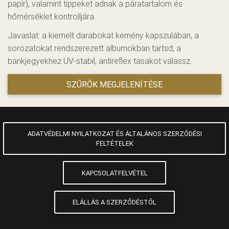
papír), valamint tippeket adnak a páratartalom és
hőmérséklet kontrolljára.
Javaslat: a kiemelt darabokat kemény kapszulában, a
sorozatokat rendszerezett albumokban tartsd; a
bankjegyekhez UV-stabil, antireflex tasakot válassz.
SZŰRŐK MEGJELENÍTÉSE
ADATVÉDELMI NYILATKOZAT ÉS ÁLTALÁNOS SZERZŐDÉSI
FELTÉTELEK
KAPCSOLATFELVÉTEL
ELÁLLÁS A SZERZŐDÉSTŐL