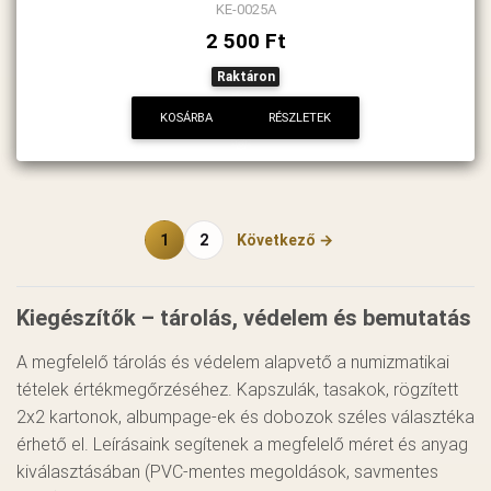
KE-0025A
2 500 Ft
Raktáron
KOSÁRBA
RÉSZLETEK
1
2
Következő →
Kiegészítők – tárolás, védelem és bemutatás
A megfelelő tárolás és védelem alapvető a numizmatikai
tételek értékmegőrzéséhez. Kapszulák, tasakok, rögzített
2x2 kartonok, albumpage-ek és dobozok széles választéka
érhető el. Leírásaink segítenek a megfelelő méret és anyag
kiválasztásában (PVC-mentes megoldások, savmentes