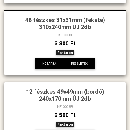
48 fészkes 31x31mm (fekete)
310x240mm ÚJ 2db
KE-0033
3 800 Ft
Raktáron
KOSÁRBA
RÉSZLETEK
12 fészkes 49x49mm (bordó)
240x170mm ÚJ 2db
KE-0028B
2 500 Ft
Raktáron