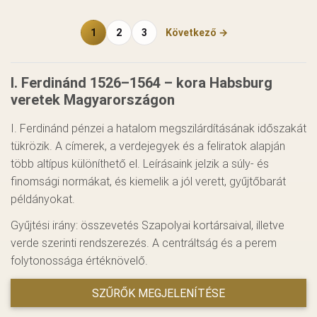
1
2
3
Következő →
I. Ferdinánd 1526–1564 – kora Habsburg
veretek Magyarországon
I. Ferdinánd pénzei a hatalom megszilárdításának időszakát
tükrözik. A címerek, a verdejegyek és a feliratok alapján
több altípus különíthető el. Leírásaink jelzik a súly- és
finomsági normákat, és kiemelik a jól verett, gyűjtőbarát
példányokat.
Gyűjtési irány: összevetés Szapolyai kortársaival, illetve
verde szerinti rendszerezés. A centráltság és a perem
folytonossága értéknövelő.
SZŰRŐK MEGJELENÍTÉSE