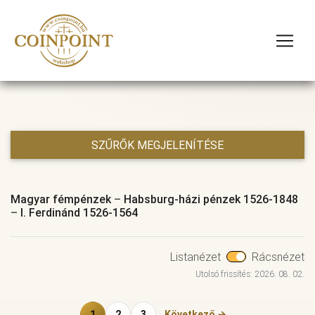
SZŰRŐK MEGJELENÍTÉSE
Magyar fémpénzek
–
Habsburg-házi pénzek 1526-1848
–
I. Ferdinánd 1526-1564
Listanézet
Rácsnézet
Utolsó frissítés: 2026. 08. 02.
1
2
3
Következő →