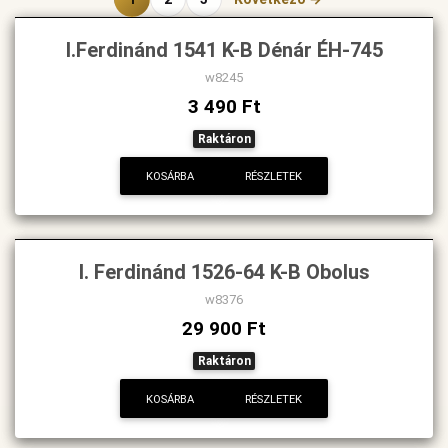
I.Ferdinánd 1541 K-B Dénár ÉH-745
w8245
3 490 Ft
Raktáron
KOSÁRBA
RÉSZLETEK
I. Ferdinánd 1526-64 K-B Obolus
w8376
29 900 Ft
Raktáron
KOSÁRBA
RÉSZLETEK